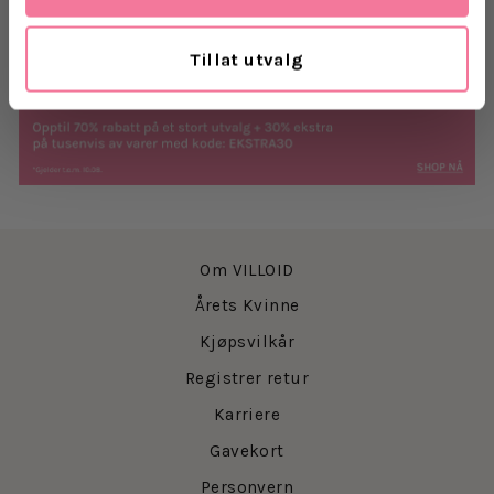
Retur
Tillat utvalg
Om VILLOID
Årets Kvinne
Kjøpsvilkår
Registrer retur
Karriere
Gavekort
Personvern