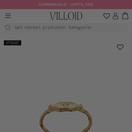
Hopp
SOMMERSALG - OPPTIL 70%
til
H
sidenavigasjon
Logg in

innhold
Søk
UTSOLGT