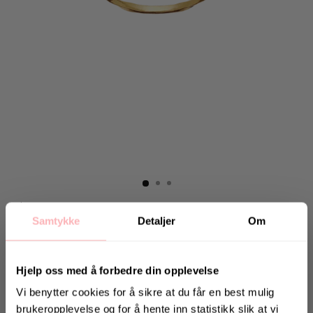
Hjem
Samtykke
Detaljer
Om
MAANESTEN
Zoria Ring - Gold
Hjelp oss med å forbedre din opplevelse
419 kr
inkl. mva.
Vi benytter cookies for å sikre at du får en best mulig
Salgspris
Opprinnelig:
849 kr
-51%
brukeropplevelse og for å hente inn statistikk slik at vi