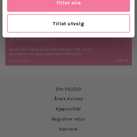
Tillat alle
Levering
Tillat utvalg
Retur
Om VILLOID
Årets Kvinne
Kjøpsvilkår
Registrer retur
Karriere