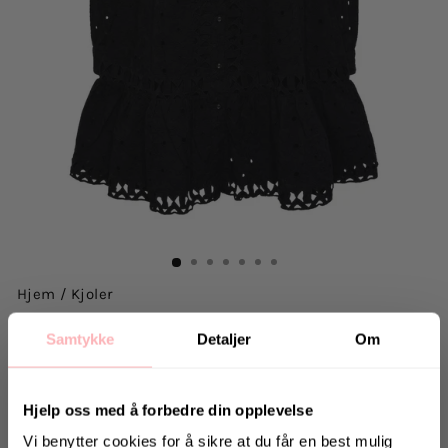
Hjem
/
Kjoler
Y.A.S
Samtykke
Detaljer
Om
Yasginnie Ls Shirt Dress S. - Black
425 kr
inkl. mva.
Hjelp oss med å forbedre din opplevelse
Salgspris
Opprinnelig:
1.199 kr
-65%
Vi benytter cookies for å sikre at du får en best mulig