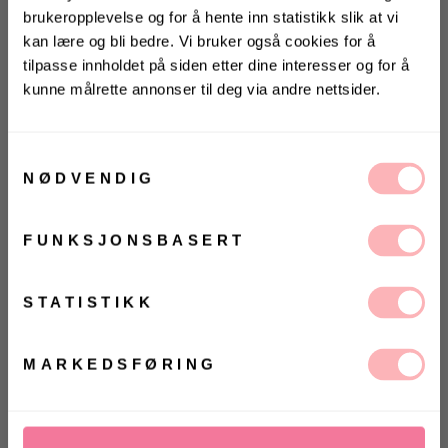
brukeropplevelse og for å hente inn statistikk slik at vi
kan lære og bli bedre. Vi bruker også cookies for å
Gratis bytte
tilpasse innholdet på siden etter dine interesser og for å
kunne målrette annonser til deg via andre nettsider.
VELG STØRRELSE
KONKURRANSE
Vinn valgfrie jeans fra Jeanerica
Samtykkevalg
UTSOLGT
til deg og en venn <3
NØDVENDIG
VELG
VELG
Vinneren annonseres 9. august via Instagram
ØRRELSE
ØRRELSE
Betal med
FUNKSJONSBASERT
Yasginnie Ls Shirt Dress S. fra Y.A.S. Søt skjortekjole
Ja, jeg samtykker til at Villoid kan sende meg
kommunikasjon via e-post.
fra Y.A.S med blondedetaljer og hullbroderier.
MELD MEG PÅ
STATISTIKK
Yasginnie har lange ermer med mansjett,
Ved å registrere deg godtar du våre
vilkår og betingelser.
knappelukking foran, krage og volangkant på
skjørtet. Style kjolen med et par loafers eller
MARKEDSFØRING
ballerinasko.
Materiale: 100% økologisk bomull