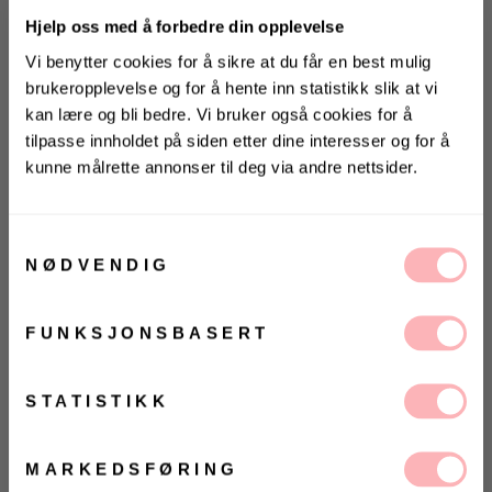
Hjelp oss med å forbedre din opplevelse
Vi benytter cookies for å sikre at du får en best mulig
brukeropplevelse og for å hente inn statistikk slik at vi
kan lære og bli bedre. Vi bruker også cookies for å
tilpasse innholdet på siden etter dine interesser og for å
kunne målrette annonser til deg via andre nettsider.
KONKURRANSE
Gratis bytte
Vinn valgfrie jeans fra Jeanerica
til deg og en venn <3
Samtykkevalg
VELG STØRRELSE
NØDVENDIG
Vinneren annonseres 9. august via Instagram
UTSOLGT
FUNKSJONSBASERT
VELG
VELG
Ja, jeg samtykker til at Villoid kan sende meg
kommunikasjon via e-post.
ØRRELSE
ØRRELSE
Betal med
MELD MEG PÅ
STATISTIKK
Ved å registrere deg godtar du våre
vilkår og
Vesta Ring fra Maria Black. Den perfekte stack ringen
betingelser.
- møt Vesta Ring. En elegant wire ring med delt
MARKEDSFØRING
ringskaft. Perfekt i en stack kombinert med dine