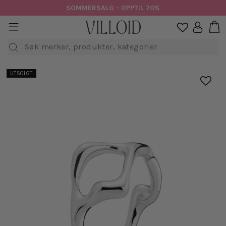
Hopp
SOMMERSALG - OPPTIL 70%
til
H
sidenavigasjon
Logg in

innhold
Søk
UTSOLGT