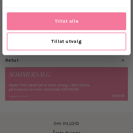
andre ringer.
Materiale: 925 Sterlingsølv
Belegg: Hvit rhodium
Tillat alle
Tillat utvalg
Levering
Retur
Om VILLOID