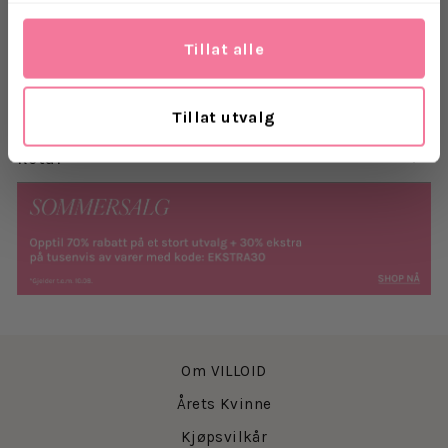
holdbarhet og glans.
Tillat alle
Materiale: 14K gullbelagt rustfritt stål
Levering
Tillat utvalg
Retur
Om VILLOID
Årets Kvinne
Kjøpsvilkår