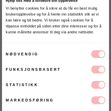
Hjelp oss med å forbedre din opplevelse
Opprinnelig
Vi benytter cookies for å sikre at du får en best mulig
brukeropplevelse og for å hente inn statistikk slik at vi
Gratis bytte
kan lære og bli bedre. Vi bruker også cookies for å
tilpasse innholdet på siden etter dine interesser og for å
VELG STØRRELSE
kunne målrette annonser til deg via andre nettsider.
KONKURRANSE
UTSOLGT
Vinn valgfrie jeans fra Jeanerica
til deg og en venn <3
Samtykkevalg
VELG
VELG
ØRRELSE
ØRRELSE
NØDVENDIG
Betal med
Vinneren annonseres 9. august via Instagram
FUNKSJONSBASERT
The Sleek fra Camilla Phil. Endelig er Camilla Pihls
Ja, jeg samtykker til at Villoid kan sende meg
kommunikasjon via e-post.
etterlengtede smykke-kolleksjon her! The Sleek er et
MELD MEG PÅ
STATISTIKK
elegant armbånd. Den har en organisk bølget og er
Ved å registrere deg godtar du våre
vilkår og
like fin i hverdagen som til fest.
betingelser.
Kolleksjonen er laget sammen med den anerkjente
MARKEDSFØRING
smykkedesigneren Anne Hasla. Smykkene er laget
med en avansert PVD-teknikk som gir ekstra