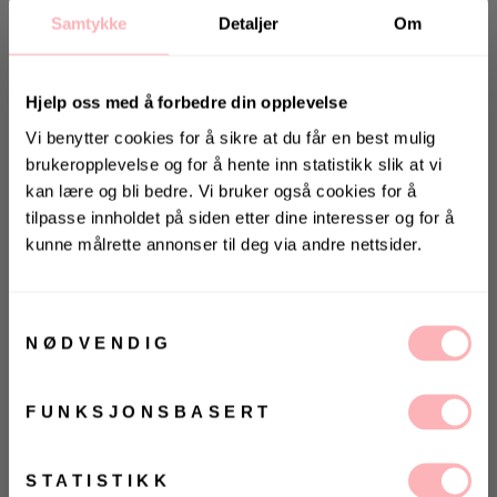
Samtykke
Detaljer
Om
Hjelp oss med å forbedre din opplevelse
Vi benytter cookies for å sikre at du får en best mulig
brukeropplevelse og for å hente inn statistikk slik at vi
kan lære og bli bedre. Vi bruker også cookies for å
Gratis bytte
tilpasse innholdet på siden etter dine interesser og for å
kunne målrette annonser til deg via andre nettsider.
VARSLE MEG
KONKURRANSE
VELG
VELG
Vinn valgfrie jeans fra Jeanerica
ØRRELSE
ØRRELSE
Betal med
til deg og en venn <3
Samtykkevalg
NØDVENDIG
Vinneren annonseres 9. august via Instagram
Summer Bag fra Manebí. Si hei til Manebí - et
FUNKSJONSBASERT
italiensk merke med fokus på høy kvalitet, slow
Ja, jeg samtykker til at Villoid kan sende meg
kommunikasjon via e-post.
fashion og etisk håndverk. Summer Bag er en leken
og kul stråveske som har plass til alt du trenger for
MELD MEG PÅ
STATISTIKK