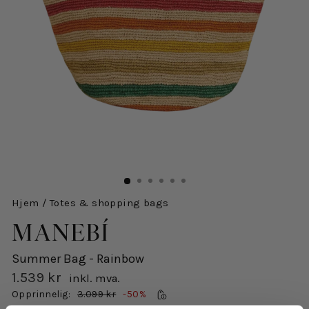
Hjem
/
Totes & shopping bags
MANEBÍ
Summer Bag - Rainbow
1.539 kr
inkl. mva.
Salgspris
Opprinnelig:
3.099 kr
-50%