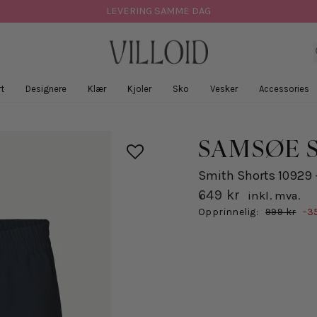
LEVERING SAMME DAG
t
Designere
Klær
Kjoler
Sko
Vesker
Accessories
SAMSØE 
Smith Shorts 10929 
649 kr
inkl. mva.
Salgspris
Opprinnelig:
999 kr
-3