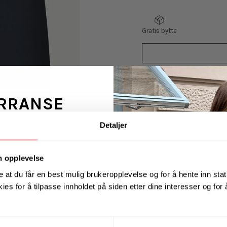
Gratis bytte
VELG
VELG
RRANSE
STØRRELSE
STØRRELSE
Detaljer
Smith Shorts 10929 f
ans fra Jeanerica
passform og elastisk
 en venn <3
n opplevelse
Modellen er 189 cm hø
e at du får en best mulig brukeropplevelse og for å hente inn stati
ies for å tilpasse innholdet på siden etter dine interesser og for
. august via Instagram
Materiale:
Fôr: 100% bomull,
Ytre: 75 % polyester, 