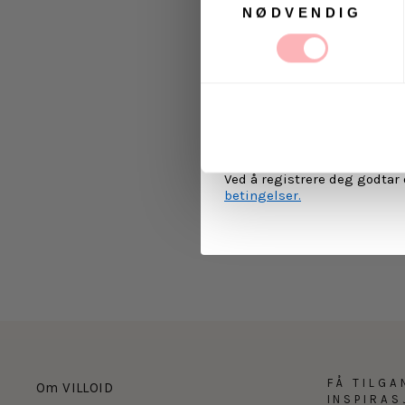
NØDVENDIG
Ja, jeg samtykker til a
kommunikasjon via e-p
MELD 
Ved å registrere deg godtar
betingelser.
FÅ TILGA
Om VILLOID
INSPIRA