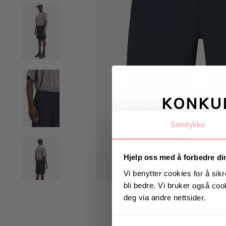
KONKU
Samtykke
Vinn valgfrie je
til deg og
Hjelp oss med å forbedre di
Vi benytter cookies for å sikr
bli bedre. Vi bruker også cook
Vinneren annonseres 9
deg via andre nettsider.
Samtykkevalg