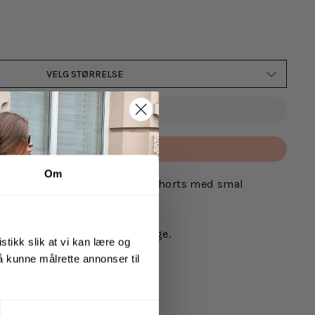
VELG STØRRELSE
UTSOLGT
Betal med
Om
ra Samsøe Samsøe. Uformell shorts med smal
 midje med snøring.
y og har på seg størrelse large.
stikk slik at vi kan lære og
 å kunne målrette annonser til
20 % viskose, 5 % elastan