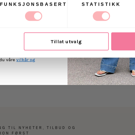
FUNKSJONSBASERT
STATISTIKK
Levering
t Villoid kan sende meg
ost.
Retur
Tillat utvalg
MEG PÅ
 du våre
vilkår og
NG TIL NYHETER, TILBUD OG
SJON FØRST