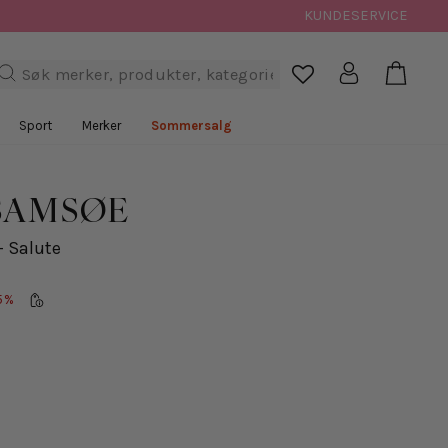
KUNDESERVICE
Handl
Logg inn
Søk

Sport
Merker
Sommersalg
SAMSØE
- Salute
5%