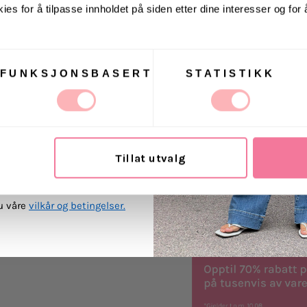
ies for å tilpasse innholdet på siden etter dine interesser og for
- Vask med lignende 
. august via Instagram
- Vask på ullprogra
- Unngå enzymholdi
- Unngå tøymykner
FUNKSJONSBASERT
STATISTIKK
- Vask før bruk
 Villoid kan sende meg
ost.
Levering
Tillat utvalg
MEG PÅ
Retur
du våre
vilkår og betingelser.