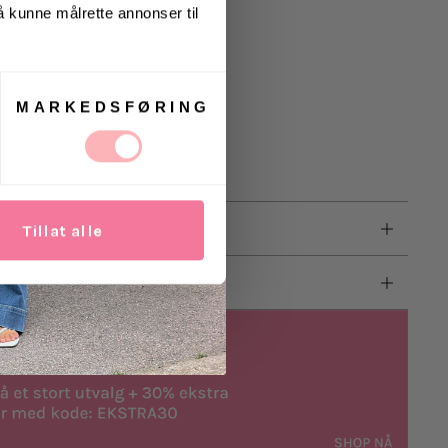
 å kunne målrette annonser til
farger
mmet
g vaskemiddel
MARKEDSFØRING
Tillat alle