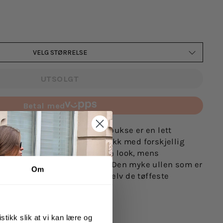
VELG STØRRELSE
UTSOLGT
Betal med
i Traa.
Kari Traa Smekker Ullbukse er en lett
noull. Paneler i jacquardstrikk med forskjellig
atterende uttrykk og en leken look, mens
rk farge gir en pen kontrast. Den myke ullen som er
Om
 holder deg god og tørr i selv de tøffeste
noull
stikk slik at vi kan lære og