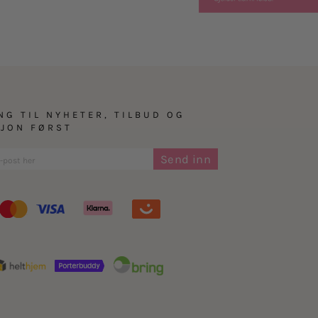
NG TIL NYHETER, TILBUD OG
SJON FØRST
Send inn