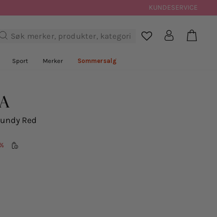
KUNDESERVICE
Handl
Logg inn
Søk

Sport
Merker
Sommersalg
AA
gundy Red
%