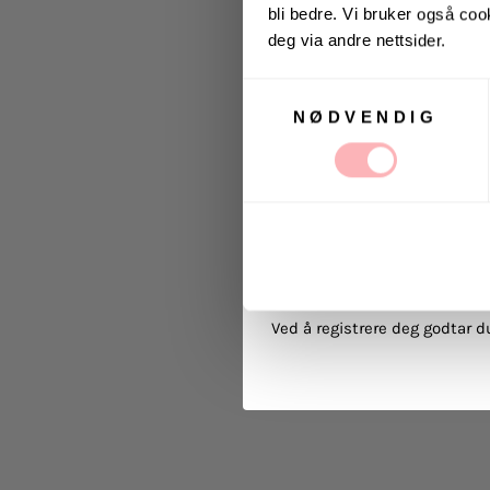
bli bedre. Vi bruker også cook
Vinneren annonseres 9
deg via andre nettsider.
Samtykkevalg
NØDVENDIG
Ja, jeg samtykker til at
kommunikasjon via e-p
MELD 
Ved å registrere deg godtar 