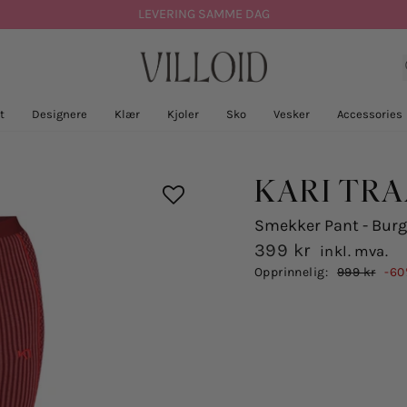
LEVERING SAMME DAG
t
Designere
Klær
Kjoler
Sko
Vesker
Accessories
KARI TR
Smekker Pant - Bur
399 kr
inkl. mva.
Salgspris
Opprinnelig:
999 kr
-60