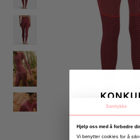
KONKU
Samtykke
Vinn valgfrie je
til deg og
Hjelp oss med å forbedre di
Vi benytter cookies for å sikr