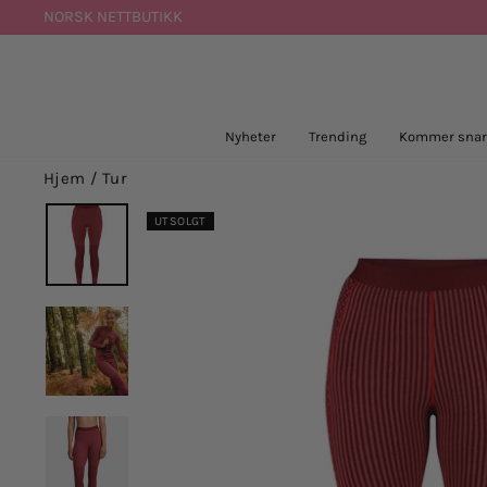
Hopp
NORSK NETTBUTIKK
til
innhold
Nyheter
Trending
Kommer snar
Hjem
/
Tur
UTSOLGT