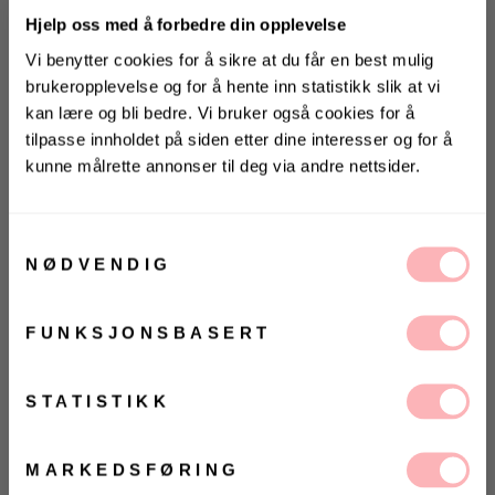
1.119 kr
-27%
Hjelp oss med å forbedre din opplevelse
Vi benytter cookies for å sikre at du får en best mulig
brukeropplevelse og for å hente inn statistikk slik at vi
SOMMERDEAL:
kan lære og bli bedre. Vi bruker også cookies for å
Ekstra god pris på dette produktet akkurat nå
tilpasse innholdet på siden etter dine interesser og for å
kunne målrette annonser til deg via andre nettsider.
KONKURRANSE
Gratis bytte
Vinn valgfrie jeans fra Jeanerica
til deg og en venn <3
Samtykkevalg
VELG STØRRELSE
NØDVENDIG
Vinneren annonseres 9. august via Instagram
LEGG I HANDLEKURVEN
FUNKSJONSBASERT
VELG
VELG
Ja, jeg samtykker til at Villoid kan sende meg
ØRRELSE
ØRRELSE
kommunikasjon via e-post.
Betal med
MELD MEG PÅ
STATISTIKK
Simmy Waistcoat fra Urban Pioneers. Elegant og
Ved å registrere deg godtar du våre
vilkår og
betingelser.
klassisk vest fra norske Urban Pioneers i
MARKEDSFØRING
linblanding. Simmy Waistcoat er enkeltspent med