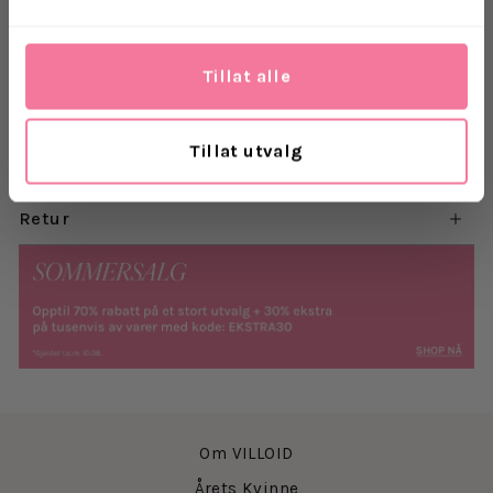
tre knapper foran og dyp V-hals. Vesten har brede
stropper og justering i ryggen slik at du kan tilpasse
silhuetten.
Tillat alle
Materiale: 52% lin, 45% rayon viskose, 3% elastan
Tillat utvalg
Levering
Retur
Om VILLOID
Årets Kvinne