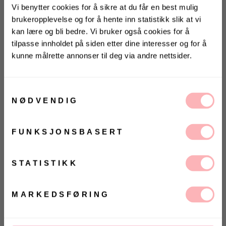
Vi benytter cookies for å sikre at du får en best mulig
brukeropplevelse og for å hente inn statistikk slik at vi
Stor i størrelsen
Gratis bytte
kan lære og bli bedre. Vi bruker også cookies for å
VELG STØRRELSE
tilpasse innholdet på siden etter dine interesser og for å
kunne målrette annonser til deg via andre nettsider.
KONKURRANSE
LEGG I HANDLEKURVEN
Vinn valgfrie jeans fra Jeanerica
VELG
VELG
til deg og en venn <3
Samtykkevalg
ØRRELSE
ØRRELSE
Betal med
NØDVENDIG
Vinneren annonseres 9. august via Instagram
FUNKSJONSBASERT
Shiny Rouching Dress fra byTiMo. En feminin
Ja, jeg samtykker til at Villoid kan sende meg
minikjole i skinnende viskoseblanding med
kommunikasjon via e-post.
malerisk blomsterprint. Den har firkantet utringning
MELD MEG PÅ
STATISTIKK
med delikat volang, knappestolpe hele veien foran
Ved å registrere deg godtar du våre
vilkår og
betingelser.
og rynking som fremhever midjen. Albuelange puff-
ermer og volang nederst gir lett bevegelse og et
MARKEDSFØRING
romantisk uttrykk – perfekt til sommerfester og
hageselskap.