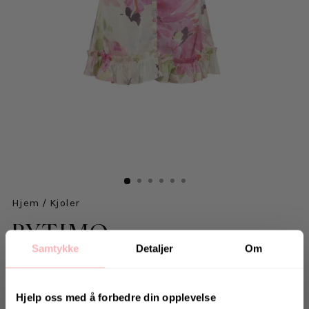
Hjem
/
Kjoler
BYTIMO
Samtykke
Detaljer
Om
Shiny Rouching Dress - Soft Dew
2.599 kr
inkl. mva.
Opprinnelig
Hjelp oss med å forbedre din opplevelse