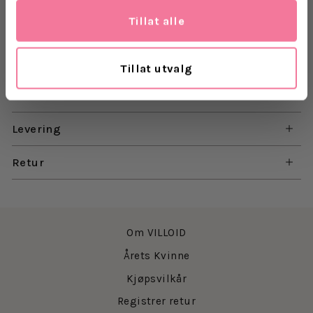
Firkantet utringning med volang
Tillat alle
Knapper og rynking foran
Albuelange puff-ermer
Minilengde med volangkant
Tillat utvalg
Materiale: 85% viskose, 15% nylon
Levering
Retur
Om VILLOID
Årets Kvinne
Kjøpsvilkår
Registrer retur