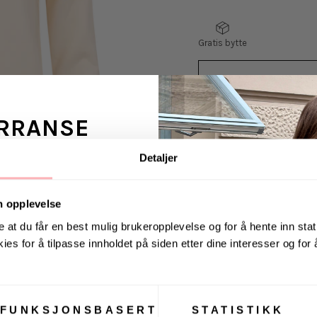
Gratis bytte
RRANSE
VELG
VELG
STØRRELSE
STØRRELSE
Detaljer
ans fra Jeanerica
Regular Tonal Shield 
 en venn <3
normal passform med 
n opplevelse
romslig og praktisk h
e at du får en best mulig brukeropplevelse og for å hente inn stati
ikoniske Gant-logoen 
ies for å tilpasse innholdet på siden etter dine interesser og for
. august via Instagram
Materiale: Bomull
FUNKSJONSBASERT
STATISTIKK
Levering