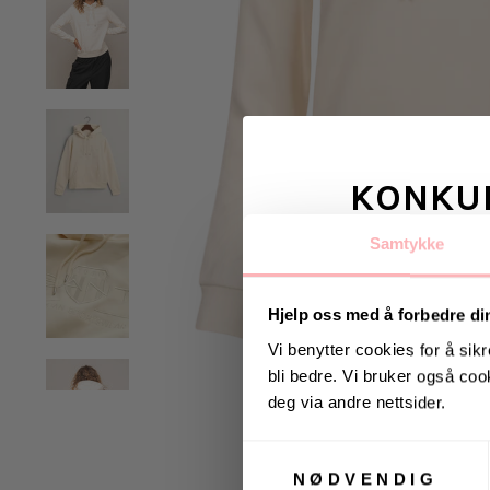
KONKU
Samtykke
Vinn valgfrie je
til deg og
Hjelp oss med å forbedre di
Vi benytter cookies for å sikr
bli bedre. Vi bruker også cook
Vinneren annonseres 9
deg via andre nettsider.
Samtykkevalg
NØDVENDIG