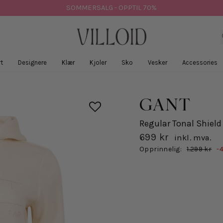
SOMMERSALG - OPPTIL 70%
t
Designere
Klær
Kjoler
Sko
Vesker
Accessories
GANT
Regular Tonal Shield
699 kr
inkl. mva.
Salgspris
Opprinnelig:
1.299 kr
-