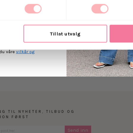
t Villoid kan sende meg
Retur
ost.
Tillat utvalg
MEG PÅ
 du våre
vilkår og
NG TIL NYHETER, TILBUD OG
SJON FØRST
Send inn