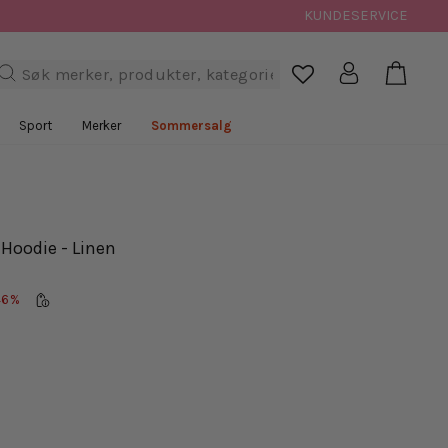
KUNDESERVICE
Handl
Logg inn
Søk

Sport
Merker
Sommersalg
 Hoodie - Linen
46%