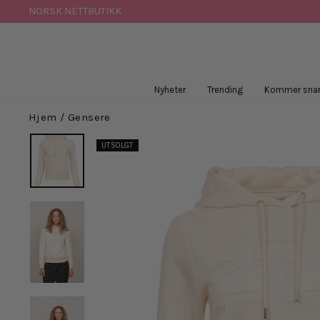
Hopp
NORSK NETTBUTIKK
til
innhold
Nyheter
Trending
Kommer snar
Hjem
/
Gensere
UTSOLGT