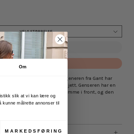
VELG STØRRELSE
UTSOLGT
Betal med
Om
Hoodie fra Gant. Denne hettegeneren fra Gant har
lange ermer med smal mansjett. Genseren har en
ette med snorer foran, stor lomme i front, og den
stikk slik at vi kan lære og
diskret plassert på brystet.
 å kunne målrette annonser til
MARKEDSFØRING