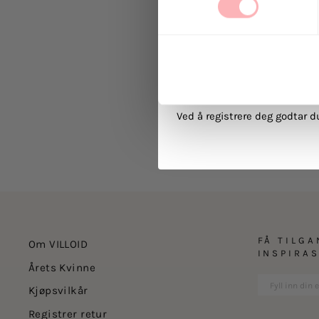
Ja, jeg samtykker til at
kommunikasjon via e-p
MELD 
Ved å registrere deg godtar 
FÅ TILGA
Om VILLOID
INSPIRA
Årets Kvinne
Kjøpsvilkår
Registrer retur