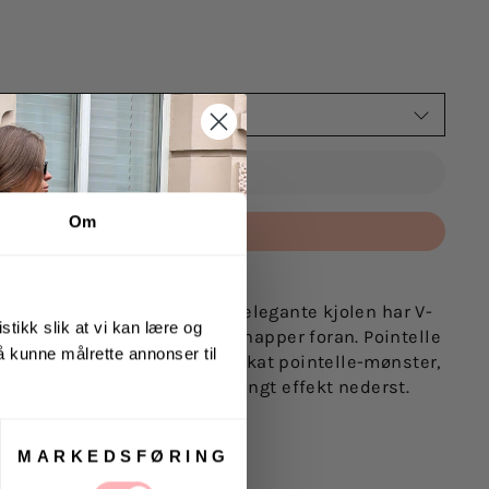
VELG STØRRELSE
UTSOLGT
Om
Betal med
ress fra Self-Portrait. Denne elegante kjolen har V-
stikk slik at vi kan lære og
 kombinert med dekorative knapper foran. Pointelle
 å kunne målrette annonser til
get av myk strikk med et delikat pointelle-mønster,
 og skaper en nydelig utsvingt effekt nederst.
dag og fest.
MARKEDSFØRING
 har på seg størrelse 36.