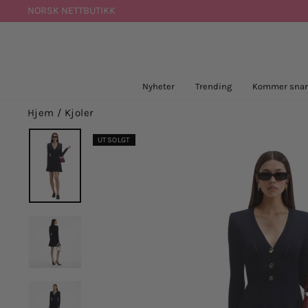
Hopp
NORSK NETTBUTIKK
til
innhold
Nyheter
Trending
Kommer snar
Hjem
/
Kjoler
UTSOLGT