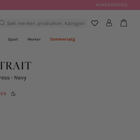
KUNDESERVICE
Handl
Logg inn
Søk

Sport
Merker
Sommersalg
TRAIT
ress - Navy
35%