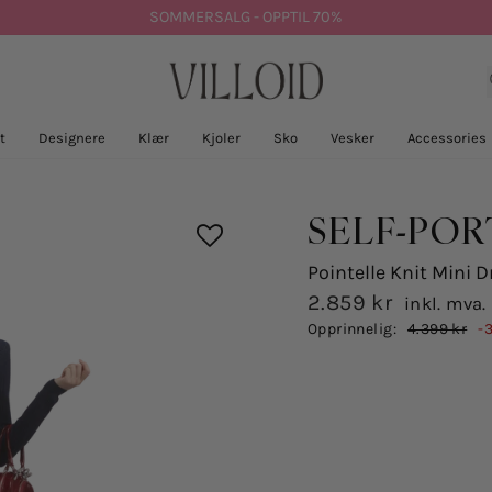
SOMMERSALG - OPPTIL 70%
t
Designere
Klær
Kjoler
Sko
Vesker
Accessories
SELF-POR
Pointelle Knit Mini D
2.859 kr
inkl. mva.
Salgspris
Opprinnelig:
4.399 kr
-