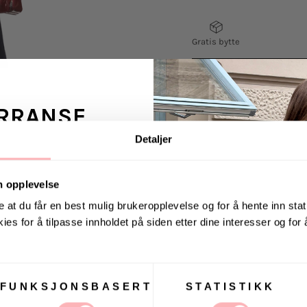
Gratis bytte
RRANSE
VELG
VELG
Detaljer
STØRRELSE
STØRRELSE
ans fra Jeanerica
 en venn <3
n opplevelse
Pointelle Knit Mini D
e at du får en best mulig brukeropplevelse og for å hente inn stati
hals og lange ermer,
ies for å tilpasse innholdet på siden etter dine interesser og for
Knit Mini Dress er la
. august via Instagram
som fremhever midjen
Perfekt til både hver
FUNKSJONSBASERT
STATISTIKK
Modellen er 178 cm og