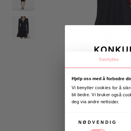
KONKU
Samtykke
Vinn valgfrie je
til deg og
Hjelp oss med å forbedre di
Vi benytter cookies for å sikr
bli bedre. Vi bruker også cook
Vinneren annonseres 9
deg via andre nettsider.
Samtykkevalg
NØDVENDIG