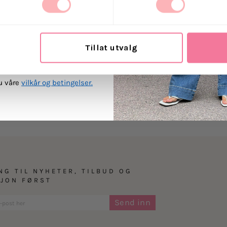
 Villoid kan sende meg
Materiale: 52% Visko
ost.
Polyamid, 3% Elastan
Tillat utvalg
MEG PÅ
Levering
du våre
vilkår og betingelser.
Retur
NG TIL NYHETER, TILBUD OG
SJON FØRST
Send inn