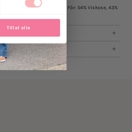
se, 47% Polyamid, 1% Elastan. Fôr: 54% Viskose, 43%
.
Tillat alle