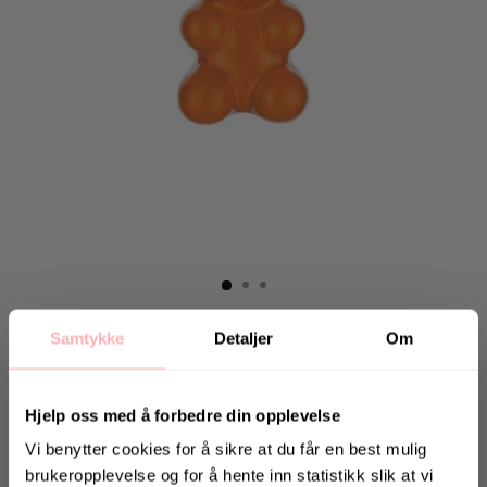
Hjem
Samtykke
Detaljer
Om
CRYSTAL HAZE
Nostalgia Bear with Classic Connector - Fanta
Hjelp oss med å forbedre din opplevelse
299 kr
inkl. mva.
Vi benytter cookies for å sikre at du får en best mulig
Opprinnelig
brukeropplevelse og for å hente inn statistikk slik at vi