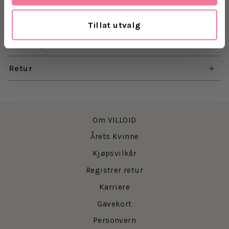
Materiale: 18k gullbelagt messing og resin
Tillat utvalg
Levering
Retur
Om VILLOID
Årets Kvinne
Kjøpsvilkår
Registrer retur
Karriere
Gavekort
Personvern