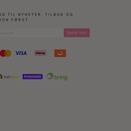
sesong etter sesong og
NG TIL NYHETER, TILBUD OG
SJON FØRST
Send inn