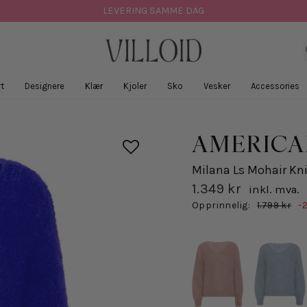
LEVERING SAMME DAG
t
Designere
Klær
Kjoler
Sko
Vesker
Accessories
AMERIC
Milana Ls Mohair Knit
1.349 kr
inkl. mva.
Salgspris
Opprinnelig:
1.799 kr
-