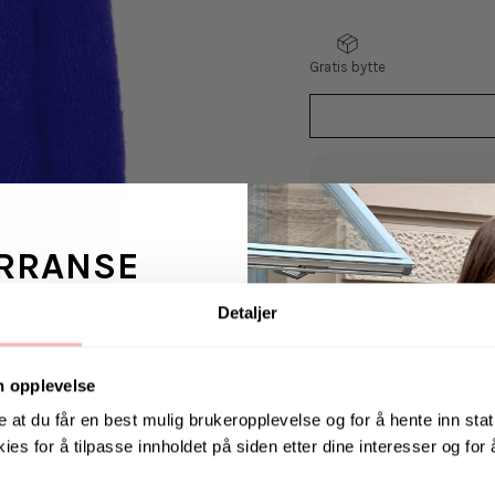
Gratis bytte
VELG
VELG
STØRRELSE
STØRRELSE
RRANSE
Detaljer
Milana LS Mohair Kni
ans fra Jeanerica
Dreams' ikoniske moha
København og laget me
 en venn <3
n opplevelse
strikket i en lett og 
sommerstrikken! Gens
e at du får en best mulig brukeropplevelse og for å hente inn stati
lav skuldersøm, V-hal
ies for å tilpasse innholdet på siden etter dine interesser og for
. august via Instagram
blåfargen - den er pe