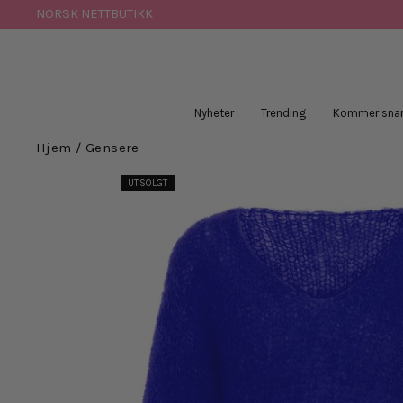
Hopp
NORSK NETTBUTIKK
til
innhold
Nyheter
Trending
Kommer snar
Hjem
/
Gensere
UTSOLGT