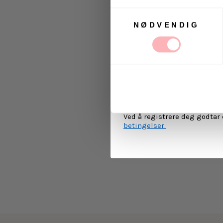
Samtykkevalg
NØDVENDIG
Ja, jeg samtykker til a
kommunikasjon via e-p
MELD 
Ved å registrere deg godtar
betingelser.