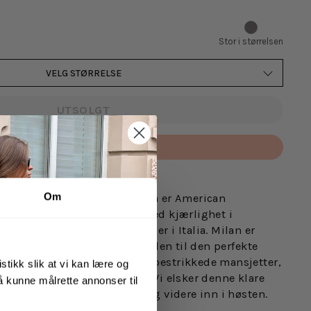
Stor i størrelsen
VELG STØRRELSE
UTSOLGT
Betal med
Om
t fra American Dreams. Milana er American
irstrikk. Den er designet med kjærlighet i
d omtanke rundt alle detaljer i Italia. Milan er
luftig mohairmiks - som gjør den til den perfekte
eren har løse ermer med ribbestrikkede mansjetter,
stikk slik at vi kan lære og
s og en oversized passform. Vi elsker denne klare
 å kunne målrette annonser til
rfekt til sensommerdagene, og videre inn i høsten.