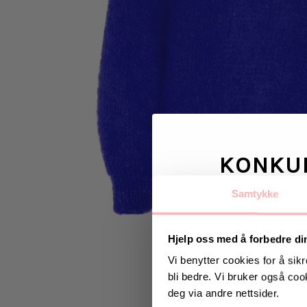
KONKU
Samtykke
Vinn valgfrie je
til deg og
Hjelp oss med å forbedre di
Vi benytter cookies for å sikr
bli bedre. Vi bruker også cook
Vinneren annonseres 9
deg via andre nettsider.