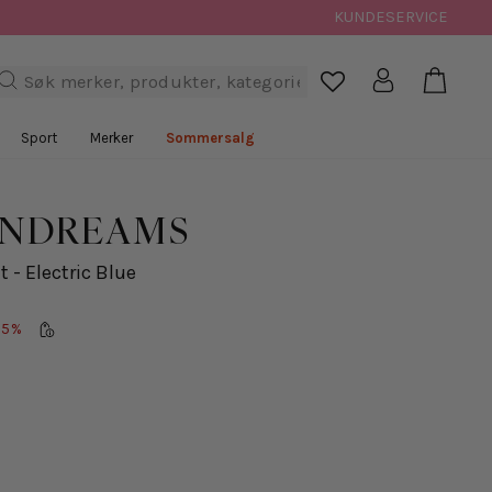
KUNDESERVICE
Handl
Logg inn
Søk

Sport
Merker
Sommersalg
ANDREAMS
 - Electric Blue
25%