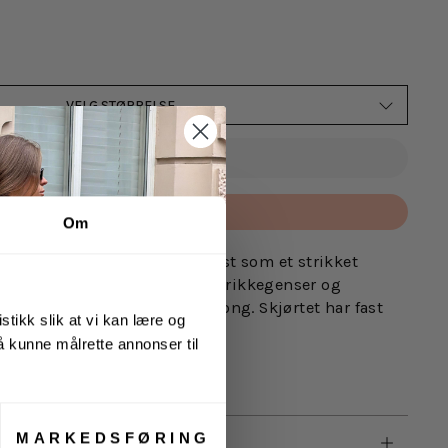
VELG STØRRELSE
UTSOLGT
Betal med
Om
Moss Copenhagen. Lite sier høst som et strikket
fekte i kombinasjon med en strikkegenser og
t har en feminin, flowy A-fasong. Skjørtet har fast
stikk slik at vi kan lære og
sk.
 å kunne målrette annonser til
e, 27% polyester, 25% nylon
MARKEDSFØRING