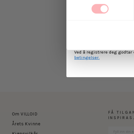
Ja, jeg samtykker til a
kommunikasjon via e-p
MELD 
Ved å registrere deg godtar
betingelser.
FÅ TILGA
Om VILLOID
INSPIRA
Årets Kvinne
Kjøpsvilkår