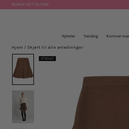
Hopp
NORSK NETTBUTIKK
til
innhold
Nyheter
Trending
Kommer snar
Hjem
/
Skjørt til alle anledninger
UTSOLGT