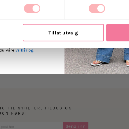
t Villoid kan sende meg
Retur
ost.
Tillat utvalg
MEG PÅ
 du våre
vilkår og
NG TIL NYHETER, TILBUD OG
SJON FØRST
Send inn