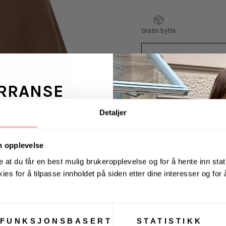
Gratis bytte
RRANSE
VELG
VELG
STØRRELSE
STØRRELSE
Detaljer
ans fra Jeanerica
Mercy East Skirt fra 
 en venn <3
skjørt - myke og per
n opplevelse
boots. Mercy East Skir
e at du får en best mulig brukeropplevelse og for å hente inn stati
midje og er lett elasti
ies for å tilpasse innholdet på siden etter dine interesser og for
. august via Instagram
Materiale: 48% viskos
FUNKSJONSBASERT
STATISTIKK
Levering