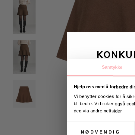
KONKU
Samtykke
Vinn valgfrie je
til deg og
Hjelp oss med å forbedre di
Vi benytter cookies for å sikr
bli bedre. Vi bruker også cook
Vinneren annonseres 9
deg via andre nettsider.
Samtykkevalg
NØDVENDIG