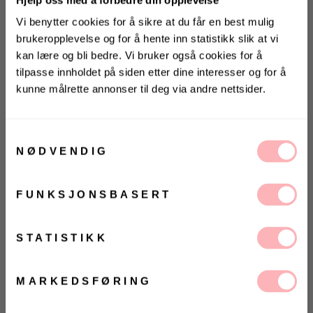
Vi benytter cookies for å sikre at du får en best mulig
Gratis bytte
brukeropplevelse og for å hente inn statistikk slik at vi
kan lære og bli bedre. Vi bruker også cookies for å
VELG STØRRELSE
tilpasse innholdet på siden etter dine interesser og for å
kunne målrette annonser til deg via andre nettsider.
UTSOLGT
KONKURRANSE
VELG
Vinn valgfrie jeans fra Jeanerica
ØRRELSE
Betal med
til deg og en venn <3
Samtykkevalg
NØDVENDIG
Vinneren annonseres 9. august via Instagram
En klassisk genser med halv-zip.
FUNKSJONSBASERT
Ja, jeg samtykker til at Villoid kan sende meg
kommunikasjon via e-post.
MELD MEG PÅ
STATISTIKK
Ved å registrere deg godtar du våre
vilkår og
betingelser.
38% Ull
MARKEDSFØRING
35% Nylon