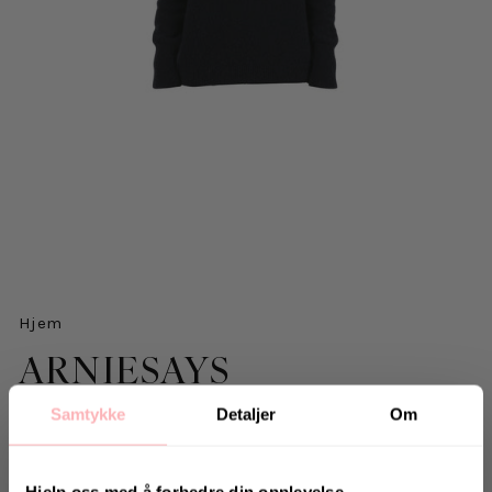
Hjem
ARNIESAYS
Marine Arniesays: Cece Genser
Samtykke
Detaljer
Om
1.700 kr
inkl. mva.
Opprinnelig
Hjelp oss med å forbedre din opplevelse