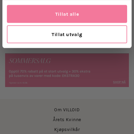
23% Akryl
4% Spandex
Tillat alle
Levering
Tillat utvalg
Retur
Om VILLOID
Årets Kvinne
Kjøpsvilkår