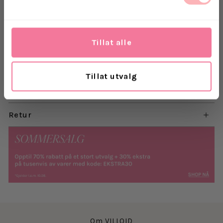
og vår er en kortermet strikkegenser. Maline-Liliana
2/4 Knit O-Neck har
halvlange, vide ermer med
senket skuldersøm, rund hals og rett passform.
Tillat alle
Materiale: 50% merinoull - RWS, 24% nylon, 24%
polyester, 2% elastan
Tillat utvalg
Levering
Retur
Om VILLOID