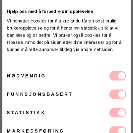
Salgspris
Opprinnelig:
599 kr
-25%
Hjelp oss med å forbedre din opplevelse
Vi benytter cookies for å sikre at du får en best mulig
brukeropplevelse og for å hente inn statistikk slik at vi
kan lære og bli bedre. Vi bruker også cookies for å
tilpasse innholdet på siden etter dine interesser og for å
kunne målrette annonser til deg via andre nettsider.
KONKURRANSE
Gratis bytte
Vinn valgfrie jeans fra Jeanerica
til deg og en venn <3
Samtykkevalg
NØDVENDIG
VELG STØRRELSE
Vinneren annonseres 9. august via Instagram
UTSOLGT
FUNKSJONSBASERT
Ja, jeg samtykker til at Villoid kan sende meg
kommunikasjon via e-post.
VELG
VELG
ØRRELSE
ØRRELSE
Betal med
MELD MEG PÅ
STATISTIKK
Ved å registrere deg godtar du våre
vilkår og
betingelser.
Maline-Liliana 2/4 Knit O-Neck fra Selected Femme.
Det perfekte alternativet i overgangen mellom vinter
MARKEDSFØRING