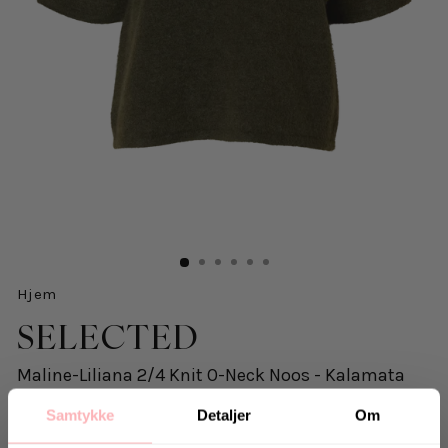
Hjem
SELECTED
Maline-Liliana 2/4 Knit O-Neck Noos - Kalamata
Melange
Samtykke
Detaljer
Om
449 kr
inkl. mva.