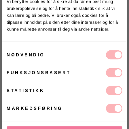
Vi benytter cookies for å sikre at du får en best mulig
brukeropplevelse og for å hente inn statistikk slik at vi
Gratis bytte
kan lære og bli bedre. Vi bruker også cookies for å
tilpasse innholdet på siden etter dine interesser og for å
VELG STØRRELSE
kunne målrette annonser til deg via andre nettsider.
KONKURRANSE
UTSOLGT
Vinn valgfrie jeans fra Jeanerica
Samtykkevalg
VELG
til deg og en venn <3
ØRRELSE
NØDVENDIG
Betal med
Vinneren annonseres 9. august via Instagram
FUNKSJONSBASERT
En klassisk kåpe med fin tekstur i overflaten. Bred
Ja, jeg samtykker til at Villoid kan sende meg
kommunikasjon via e-post.
krage og belte i livet.
MELD MEG PÅ
STATISTIKK
Ved å registrere deg godtar du våre
vilkår og betingelser.
MARKEDSFØRING
45% Ull
55% Polyester