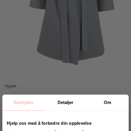
Hjem
ARNIESAYS
Samtykke
Detaljer
Om
Lyseblå Arniesays: Hudson Ytterplagg
3.200 kr
inkl. mva.
Hjelp oss med å forbedre din opplevelse
Opprinnelig