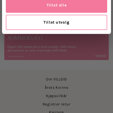
Tillat alle
Levering
Tillat utvalg
Retur
Om VILLOID
Årets Kvinne
Kjøpsvilkår
Registrer retur
Karriere