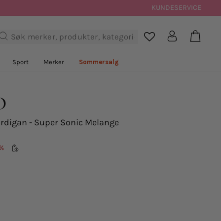
KUNDESERVICE
Handl
Logg inn
Søk

Sport
Merker
Sommersalg
D
ardigan - Super Sonic Melange
%