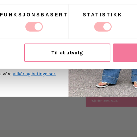
Kan håndvaskes
FUNKSJONSBASERT
STATISTIKK
 Villoid kan sende meg
Levering
ost.
Retur
Tillat utvalg
MEG PÅ
du våre
vilkår og betingelser.