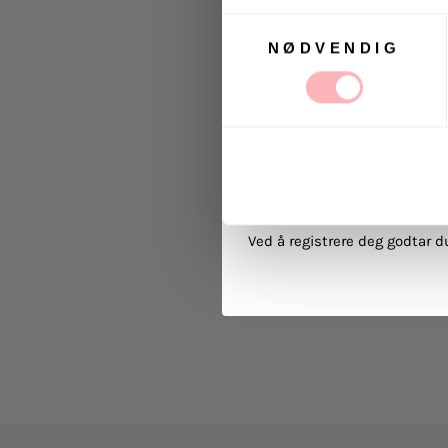
Samtykkevalg
NØDVENDIG
Ja, jeg samtykker til at
kommunikasjon via e-p
MELD 
Ved å registrere deg godtar 