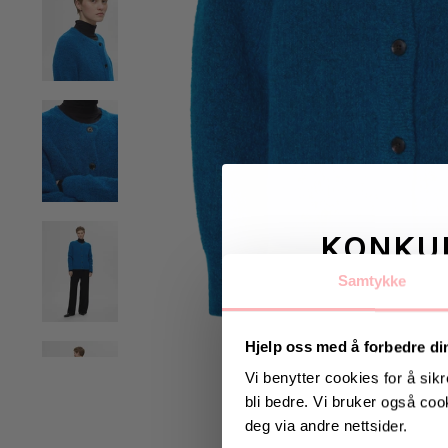
KONKU
Samtykke
Vinn valgfrie je
til deg og
Hjelp oss med å forbedre di
Vi benytter cookies for å sikr
bli bedre. Vi bruker også cook
Vinneren annonseres 9
deg via andre nettsider.