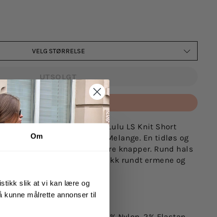
VELG STØRRELSE
UTSOLGT
Betal med
ardigan fra Selected Femme. Lulu LS Knit Short
Om
d femme i fargen Light Grey Melange. En tidløs og
t cardigan som lukkes med store knapper. Rund hals
t i modellen og med ribbestrikk rundt ermene og
stikk slik at vi kan lære og
øy og bruker størrelse S/36.
 å kunne målrette annonser til
4% Polyester, 20% Alpakka, 15% Nylon, 2% Elastan.