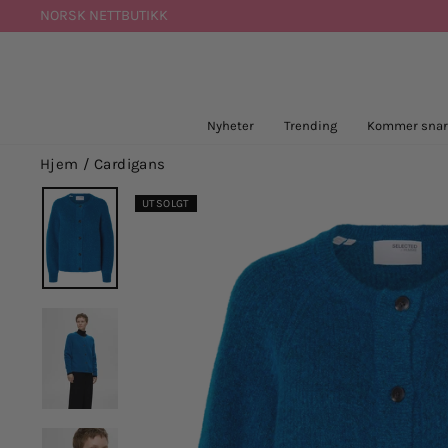
Hopp
NORSK NETTBUTIKK
til
innhold
Nyheter
Trending
Kommer snar
Hjem
/
Cardigans
UTSOLGT