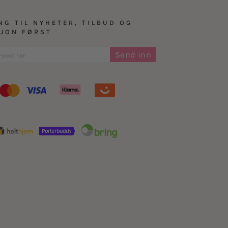
NG TIL NYHETER, TILBUD OG
SJON FØRST
Send inn