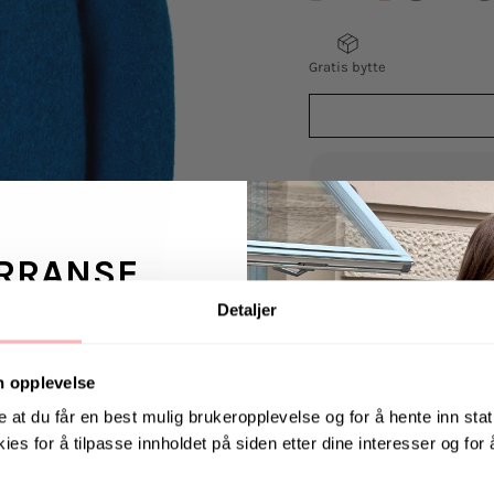
Gratis bytte
VELG
VELG
STØRRELSE
STØRRELSE
RRANSE
Lulu Ls Knit Short C
Detaljer
Cardigan fra Selecte
deilig, kort strikke
ans fra Jeanerica
med ribbestrikk. Ret
 en venn <3
n opplevelse
nederst på bolen.
e at du får en best mulig brukeropplevelse og for å hente inn stati
Modellen er 177 cm h
ies for å tilpasse innholdet på siden etter dine interesser og for
. august via Instagram
Materiale: 39% Ull, 2