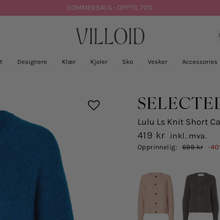
SOMMERSALG - OPPTIL 70%
t
Designere
Klær
Kjoler
Sko
Vesker
Accessories
SELECTE
Lulu Ls Knit Short C
419 kr
inkl. mva.
Salgspris
Opprinnelig:
699 kr
-40