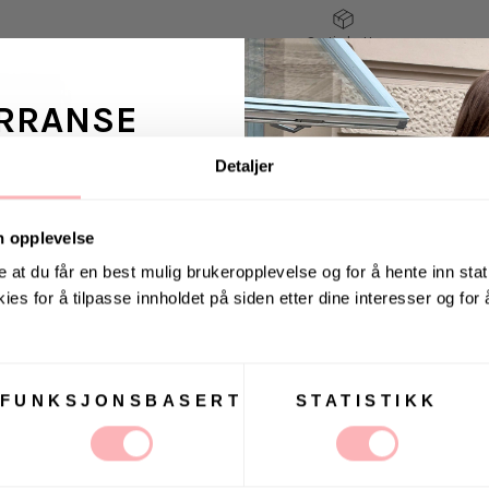
Gratis bytte
RRANSE
VELG
VELG
STØRRELSE
STØRRELSE
Detaljer
ans fra Jeanerica
 en venn <3
Loenna fra By Malene 
n opplevelse
har avtagbar skulderr
e at du får en best mulig brukeropplevelse og for å hente inn stati
er perfekt for en tur 
ies for å tilpasse innholdet på siden etter dine interesser og for
. august via Instagram
Mål: 24 x 17 x 8.5 cm.
Materiale: 100% polyv
FUNKSJONSBASERT
STATISTIKK
t Villoid kan sende meg
ost.