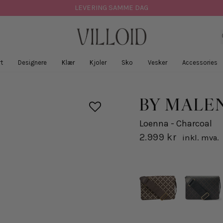
LEVERING SAMME DAG
t
Designere
Klær
Kjoler
Sko
Vesker
Accessories
BY MALE
Loenna - Charcoal
2.999 kr
inkl. mva.
Opprinnelig