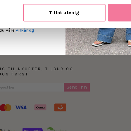
Levering
Tillat utvalg
MEG PÅ
Retur
 du våre
vilkår og
NG TIL NYHETER, TILBUD OG
SJON FØRST
Send inn