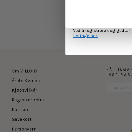
MELD 
Ved å registrere deg godtar
betingelser.
FÅ TILGA
Om VILLOID
INSPIRA
Årets Kvinne
Kjøpsvilkår
Registrer retur
Karriere
Gavekort
Personvern