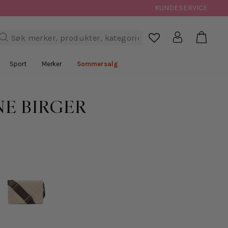
KUNDESERVICE
Handl
Logg inn
Søk

Sport
Merker
Sommersalg
NE BIRGER