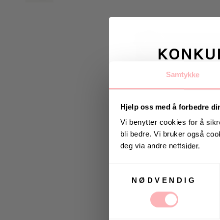
KONKU
Samtykke
Vinn valgfrie je
til deg og
Hjelp oss med å forbedre di
Vi benytter cookies for å sikr
bli bedre. Vi bruker også cook
Vinneren annonseres 9
deg via andre nettsider.
Samtykkevalg
NØDVENDIG
Ja, jeg samtykker til a
kommunikasjon via e-p