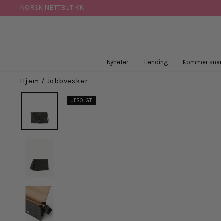
Hopp
NORSK NETTBUTIKK
til
innhold
Nyheter
Trending
Kommer snar
Hjem
/
Jobbvesker
UTSOLGT