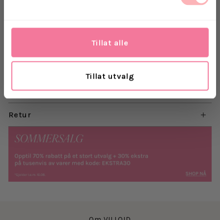
skuldersøm. Cardiganen har en liten mockneck,
glidelås i front, to frontlommer og løs, avslappet
passform.
Tillat alle
Materiale: 30 % resirkulert nylon, 20 % ull, 19 %
akryl, 18 % alpakka, 10 % nylon og 3% elastan
Tillat utvalg
Levering
Retur
Om VILLOID