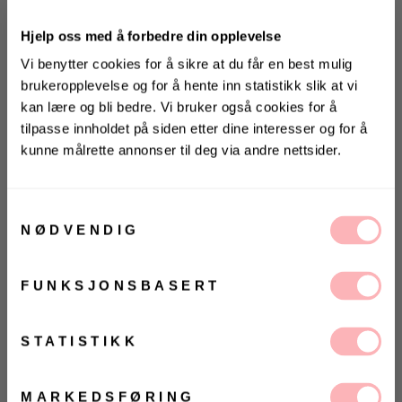
Hjelp oss med å forbedre din opplevelse
Vi benytter cookies for å sikre at du får en best mulig
brukeropplevelse og for å hente inn statistikk slik at vi
kan lære og bli bedre. Vi bruker også cookies for å
tilpasse innholdet på siden etter dine interesser og for å
kunne målrette annonser til deg via andre nettsider.
KONKURRANSE
Gratis bytte
Vinn valgfrie jeans fra Jeanerica
VELG STØRRELSE
til deg og en venn <3
Samtykkevalg
NØDVENDIG
Vinneren annonseres 9. august via Instagram
UTSOLGT
FUNKSJONSBASERT
VELG
VELG
ØRRELSE
ØRRELSE
Ja, jeg samtykker til at Villoid kan sende meg
Betal med
kommunikasjon via e-post.
MELD MEG PÅ
STATISTIKK
Lediona Hope Cardigan fra Moss Copenhagen.
Ved å registrere deg godtar du våre
vilkår og
Superfin cardigan fra Moss Copenhagen. Lediona
betingelser.
Hope Cardigan har lange, rette ermer med lav
MARKEDSFØRING