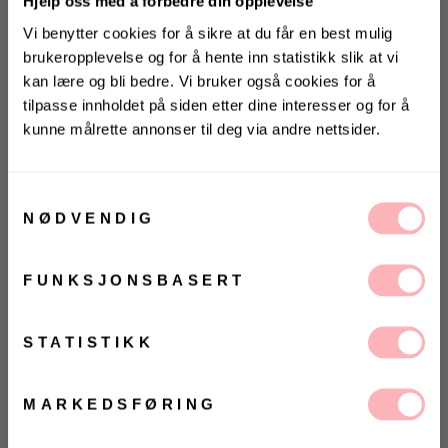
Hjelp oss med å forbedre din opplevelse
Vi benytter cookies for å sikre at du får en best mulig
brukeropplevelse og for å hente inn statistikk slik at vi
kan lære og bli bedre. Vi bruker også cookies for å
tilpasse innholdet på siden etter dine interesser og for å
kunne målrette annonser til deg via andre nettsider.
KONKURRANSE
Vinn valgfrie jeans fra Jeanerica
Gratis bytte
til deg og en venn <3
Samtykkevalg
NØDVENDIG
VELG STØRRELSE
Vinneren annonseres 9. august via Instagram
FUNKSJONSBASERT
LEGG I HANDLEKURVEN
Ja, jeg samtykker til at Villoid kan sende meg
kommunikasjon via e-post.
VELG
VELG
ØRRELSE
ØRRELSE
MELD MEG PÅ
Betal med
STATISTIKK
Ved å registrere deg godtar du våre
vilkår og
betingelser.
Kai Dress fra Noella. Glitrende paljettkjole fra Noella i
MARKEDSFØRING
sølv. Kai Dress har en rett passform med lange, smale
ermer og rund hals. Kjolen kan lukkes med glidelås i