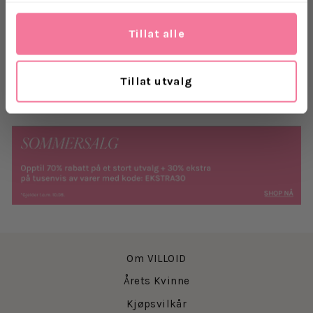
ryggen.
Materiale:
95% polyester, 5% spandex
Tillat alle
Levering
Tillat utvalg
Retur
Om VILLOID
Årets Kvinne
Kjøpsvilkår