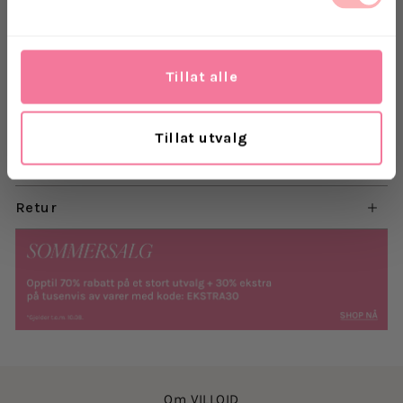
Et allsidig valg som passer til alt – fra jobbantrekk
til festlige anledninger. Style dem med en kjole for
en feminin look eller med dressbukser for en chic
og tidløs stil.
Tillat alle
Materiale: Skinn
Tillat utvalg
Levering
Retur
Om VILLOID