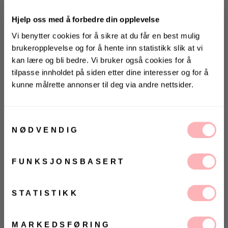
Hjelp oss med å forbedre din opplevelse
Gratis bytte
Vi benytter cookies for å sikre at du får en best mulig
brukeropplevelse og for å hente inn statistikk slik at vi
VELG STØRRELSE
kan lære og bli bedre. Vi bruker også cookies for å
tilpasse innholdet på siden etter dine interesser og for å
UTSOLGT
kunne målrette annonser til deg via andre nettsider.
KONKURRANSE
VELG
VELG
ØRRELSE
ØRRELSE
Betal med
Vinn valgfrie jeans fra Jeanerica
Samtykkevalg
til deg og en venn <3
NØDVENDIG
Jumis fra Unisa er de perfekte høyhælte skoene for
Vinneren annonseres 9. august via Instagram
deg som ønsker både stil og komfort. Med en lav,
3,5 cm hæl og en elegant ankelstropp gir de et
FUNKSJONSBASERT
sofistikert uttrykk uten å gå på kompromiss med
Ja, jeg samtykker til at Villoid kan sende meg
kommunikasjon via e-post.
komforten. Den firkantede tåen tilfører et moderne
preg, mens det myke skinnet både utvendig og
MELD MEG PÅ
STATISTIKK
innvendig sikrer en behagelig passform gjennom
Ved å registrere deg godtar du våre
vilkår og betingelser.
hele dagen.
MARKEDSFØRING