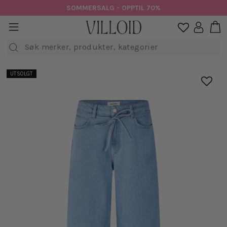
Hopp
SOMMERSALG - OPPTIL 70%
til
H
sidenavigasjon
Logg in

innhold
Søk
UTSOLGT