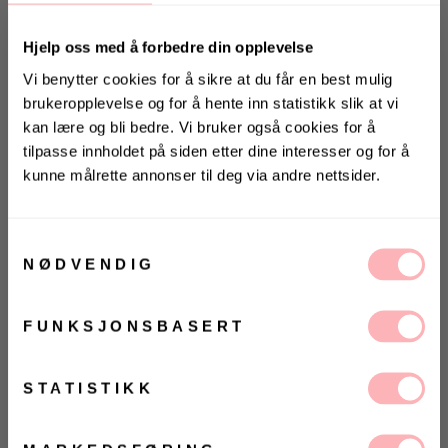
Hjelp oss med å forbedre din opplevelse
Vi benytter cookies for å sikre at du får en best mulig
brukeropplevelse og for å hente inn statistikk slik at vi
kan lære og bli bedre. Vi bruker også cookies for å
tilpasse innholdet på siden etter dine interesser og for å
kunne målrette annonser til deg via andre nettsider.
Stor i størrelsen
Gratis bytte
KONKURRANSE
Vinn valgfrie jeans fra Jeanerica
VELG STØRRELSE
til deg og en venn <3
Samtykkevalg
NØDVENDIG
Vinneren annonseres 9. august via Instagram
UTSOLGT
VELG
VELG
FUNKSJONSBASERT
ØRRELSE
ØRRELSE
Betal med
Ja, jeg samtykker til at Villoid kan sende meg
kommunikasjon via e-post.
MELD MEG PÅ
Isolde Solid Pants fra Modström. Isolde Solid Pants
STATISTIKK
Ved å registrere deg godtar du våre
vilkår og
har vide ben, høy midje, og praktiske lommer foran
betingelser.
og bak. Knytebåndet i midjen gir en ekstra detalj,