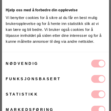
Hjelp oss med å forbedre din opplevelse
Vi benytter cookies for å sikre at du får en best mulig
brukeropplevelse og for å hente inn statistikk slik at vi
kan lære og bli bedre. Vi bruker også cookies for å
tilpasse innholdet på siden etter dine interesser og for å
kunne målrette annonser til deg via andre nettsider.
KONKURRANSE
Gratis bytte
Vinn valgfrie jeans fra Jeanerica
VELG STØRRELSE
til deg og en venn <3
Samtykkevalg
NØDVENDIG
Vinneren annonseres 9. august via Instagram
UTSOLGT
FUNKSJONSBASERT
VELG
VELG
ØRRELSE
ØRRELSE
Ja, jeg samtykker til at Villoid kan sende meg
Betal med
kommunikasjon via e-post.
MELD MEG PÅ
STATISTIKK
Ved å registrere deg godtar du våre
vilkår og
Ida Jacket fra Svea. Superfin dunjakke som holder
betingelser.
deg god og varm hele høsten og vinteren! Tidløst og
MARKEDSFØRING