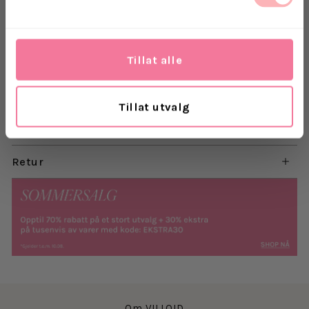
fint design som gjør at du kan ha denne jakken år
etter år. En go-to jakke både til hverdags og fritid.
Normal i størrelsen.
Tillat alle
Materiale:
Tillat utvalg
Levering
Retur
Om VILLOID