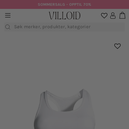
Hopp
SOMMERSALG - OPPTIL 70%
til
H
sidenavigasjon
Logg in

innhold
Søk