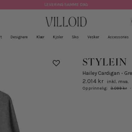
LEVERING SAMME DAG
t
Designere
Klær
Kjoler
Sko
Vesker
Accessories
STYLEIN
Hailey Cardigan - Gr
2.014 kr
inkl. mva.
Salgspris
Opprinnelig:
3.099 kr