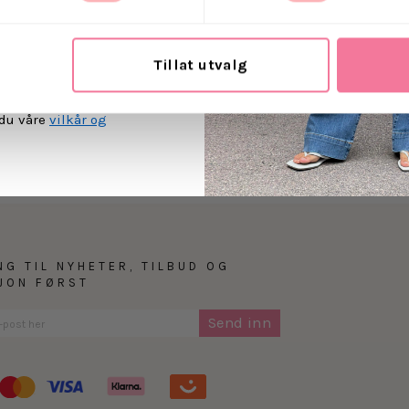
Materiale: 100% meri
ost.
Levering
Tillat utvalg
MEG PÅ
Retur
 du våre
vilkår og
NG TIL NYHETER, TILBUD OG
SJON FØRST
Send inn