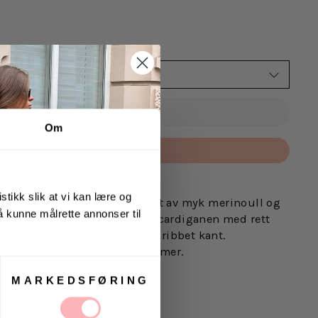
VELG STØRRELSE
UTSOLGT
Om
Betal med
stikk slik at vi kan lære og
ylein.
Hailey Cardigan er laget av myk merinoull og
 å kunne målrette annonser til
men raffinert look. Denne løse cardiganen med rett
-hals, vide ermer og en bred ribbet kant.
napps lukking og to frontlommer.
MARKEDSFØRING
 har på seg str. S