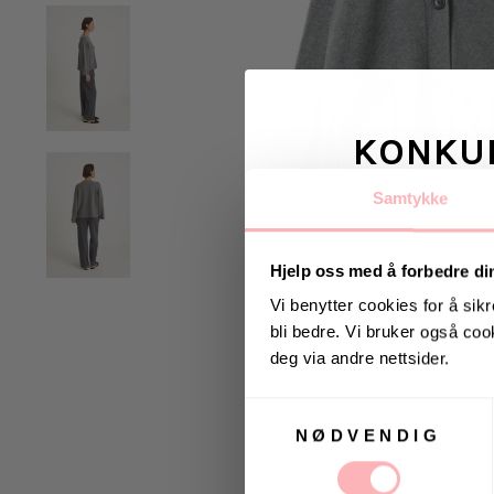
KONKU
Samtykke
Vinn valgfrie je
til deg og
Hjelp oss med å forbedre di
Vi benytter cookies for å sikr
bli bedre. Vi bruker også cook
Vinneren annonseres 9
deg via andre nettsider.
Samtykkevalg
NØDVENDIG
Ja, jeg samtykker til a