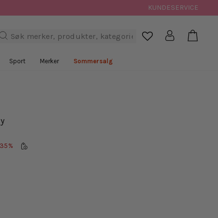
KUNDESERVICE
Handl
Logg inn
Søk

Sport
Merker
Sommersalg
ey
-35%