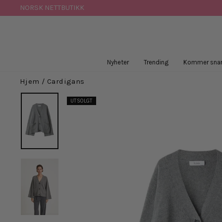
Hopp
NORSK NETTBUTIKK
til
innhold
Nyheter
Trending
Kommer snar
Hjem
/
Cardigans
UTSOLGT