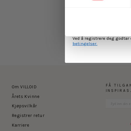
kommunikasjon via e-p
MELD 
Ved å registrere deg godtar
betingelser.
FÅ TILGA
Om VILLOID
INSPIRA
Årets Kvinne
Kjøpsvilkår
Registrer retur
Karriere