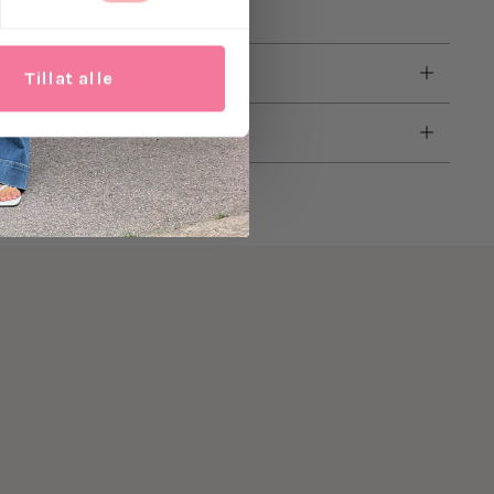
noull
Tillat alle