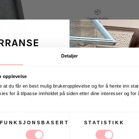
Gratis bytte
RRANSE
Detaljer
VELG
VELG
ans fra Jeanerica
STØRRELSE
STØRRELSE
 en venn <3
n opplevelse
e at du får en best mulig brukeropplevelse og for å hente inn stati
Hailey Cardigan fra St
ies for å tilpasse innholdet på siden etter dine interesser og for
tilbyr en avslappet, 
. august via Instagram
passform har en dyp V
Cardiganen har tre-k
FUNKSJONSBASERT
STATISTIKK
Modellen er 181 cm og
t Villoid kan sende meg