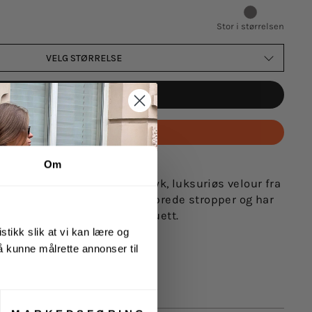
Stor i størrelsen
VELG STØRRELSE
LEGG I HANDLEKURVEN
Betal med
Om
 Pioneers. Elegant kjole i myk, luksuriøs velour fra
a Dress har dyp V-hals med brede stropper og har
m skaper en flatterende silhuett.
stikk slik at vi kan lære og
m
 å kunne målrette annonser til
ster, 33% nylon, 10% spandex