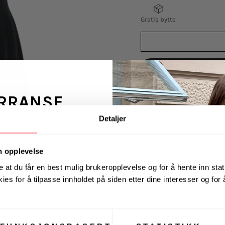
Gratis bytte
VELG
VELG
STØRRELSE
STØRRELSE
RRANSE
Detaljer
Ginza Dress fra Urban
ans fra Jeanerica
Urban Pioneers. Ginz
 en venn <3
n opplevelse
et utsvingt skjørt so
e at du får en best mulig brukeropplevelse og for å hente inn stati
Lengde i str. S: 87 c
ies for å tilpasse innholdet på siden etter dine interesser og for
. august via Instagram
Materiale: 57% polye