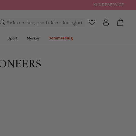
KUNDESERVICE
Handl
Logg inn
Søk

Sport
Merker
Sommersalg
IONEERS