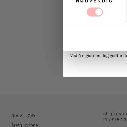
NØDVENDIG
Ja, jeg samtykker til at
kommunikasjon via e-p
MELD 
Ved å registrere deg godtar 
FÅ TILGA
Om VILLOID
INSPIRA
Årets Kvinne