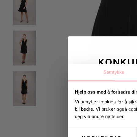
KONKU
Samtykke
Vinn valgfrie je
til deg og
Hjelp oss med å forbedre di
Vi benytter cookies for å sikr
bli bedre. Vi bruker også cook
Vinneren annonseres 9
deg via andre nettsider.
Samtykkevalg