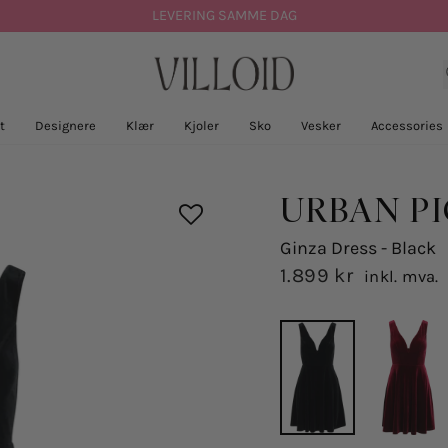
LEVERING SAMME DAG
t
Designere
Klær
Kjoler
Sko
Vesker
Accessories
URBAN P
Ginza Dress - Black
1.899 kr
inkl. mva.
Opprinnelig