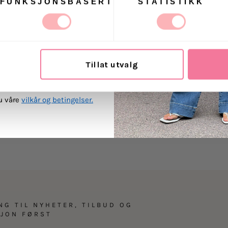
FUNKSJONSBASERT
STATISTIKK
Levering
 Villoid kan sende meg
Retur
ost.
Tillat utvalg
MEG PÅ
du våre
vilkår og betingelser.
NG TIL NYHETER, TILBUD OG
SJON FØRST