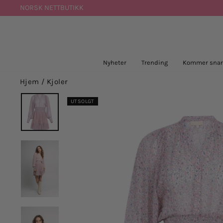
Hopp
NORSK NETTBUTIKK
til
innhold
Nyheter
Trending
Kommer snar
Hjem
/
Kjoler
UTSOLGT