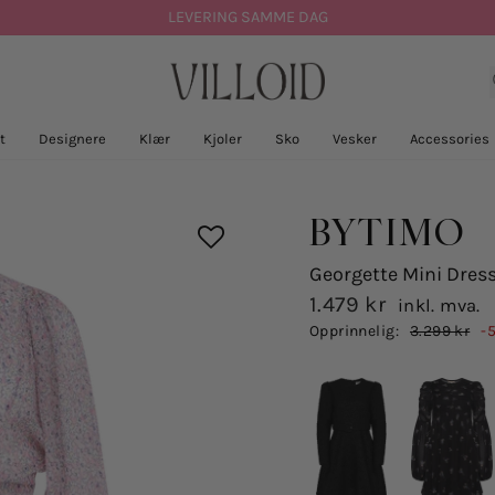
LEVERING SAMME DAG
t
Designere
Klær
Kjoler
Sko
Vesker
Accessories
BYTIMO
Georgette Mini Dress
1.479 kr
inkl. mva.
Salgspris
Opprinnelig:
3.299 kr
-