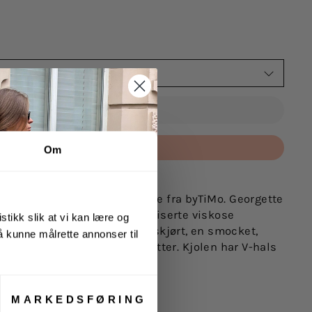
VELG STØRRELSE
UTSOLGT
Betal med
Om
 fra byTiMo. Nydelig minikjole fra byTiMo.
Georgette
i byTiMos delikate FSC-sertifiserte viskose
stikk slik at vi kan lære og
eorgette Mini Dress
har kort skjørt, en smocket,
 å kunne målrette annonser til
 ermer med stramme mansjetter.
Kjolen har V-hals
djen og fôret skjørt.
kose
MARKEDSFØRING