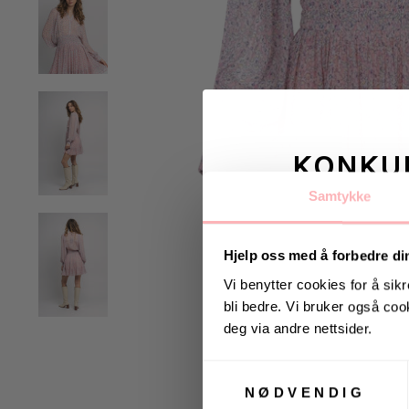
KONKU
Samtykke
Vinn valgfrie je
til deg og
Hjelp oss med å forbedre di
Vi benytter cookies for å sikr
bli bedre. Vi bruker også cook
Vinneren annonseres 9
deg via andre nettsider.
Samtykkevalg
NØDVENDIG