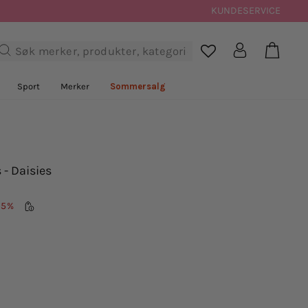
KUNDESERVICE
Handl
Logg inn
Søk

Sport
Merker
Sommersalg
 - Daisies
55%