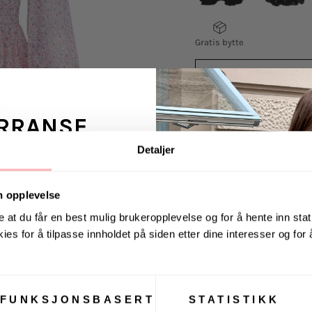
Gratis bytte
RRANSE
VELG
VELG
STØRRELSE
STØRRELSE
Detaljer
ans fra Jeanerica
 en venn <3
n opplevelse
Georgette Mini Dress
Mini Dress er kuttet 
e at du får en best mulig brukeropplevelse og for å hente inn stati
georgette kvalitet. G
ies for å tilpasse innholdet på siden etter dine interesser og for
smal midje og lange
. august via Instagram
og knapper ned til mi
- FSC-sertifisert vis
FUNKSJONSBASERT
STATISTIKK