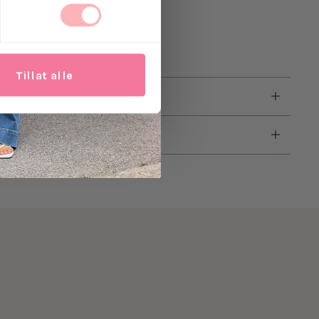
 midje
ertifisert viskose
Tillat alle