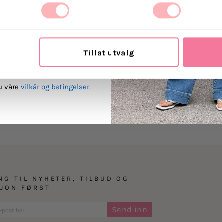
- Kort lengde
- Smocket, tilpasset
 Villoid kan sende meg
ost.
Materiale: 100% FSC-s
Tillat utvalg
MEG PÅ
Levering
du våre
vilkår og betingelser.
Retur
NG TIL NYHETER, TILBUD OG
SJON FØRST
Send inn