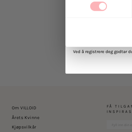
Ja, jeg samtykker til at
kommunikasjon via e-p
MELD 
Ved å registrere deg godtar 
FÅ TILGA
Om VILLOID
INSPIRA
Årets Kvinne
Kjøpsvilkår