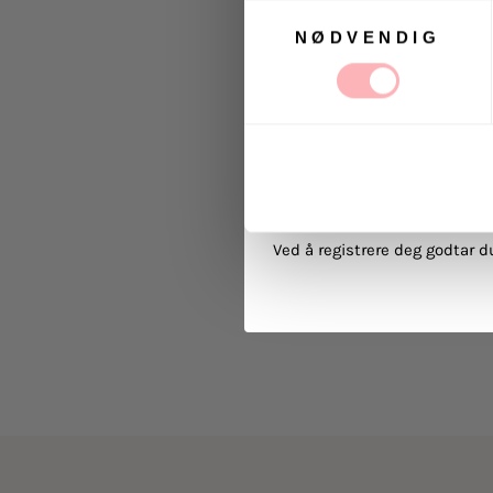
Samtykkevalg
NØDVENDIG
Ja, jeg samtykker til at
kommunikasjon via e-p
MELD 
Ved å registrere deg godtar 