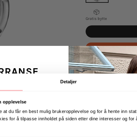
Gratis bytte
One
One
Size
Size
Flea 15 Hoop fra Mari
RRANSE
oppløst tilstand.
Skj
ufullkommenheten, o
Detaljer
bøylen bæres begge v
ans fra Jeanerica
OBS - selges stykkvi
 en venn <3
n opplevelse
e at du får en best mulig brukeropplevelse og for å hente inn stati
ies for å tilpasse innholdet på siden etter dine interesser og for
. august via Instagram
Materiale: 925 Sterli