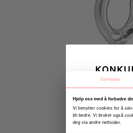
KONKU
Samtykke
Vinn valgfrie je
til deg og
Hjelp oss med å forbedre di
Vi benytter cookies for å sikr
bli bedre. Vi bruker også cook
Vinneren annonseres 9
deg via andre nettsider.