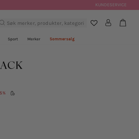
KUNDESERVICE
Handl
Logg inn
Søk

Sport
Merker
Sommersalg
LACK
55%