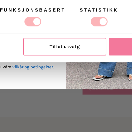
FUNKSJONSBASERT
STATISTIKK
Levering
 Villoid kan sende meg
ost.
Retur
Tillat utvalg
MEG PÅ
du våre
vilkår og betingelser.