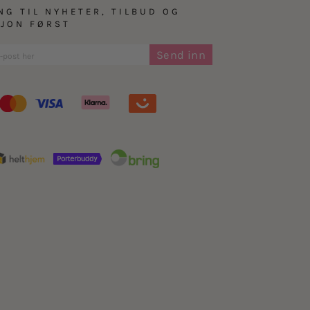
NG TIL NYHETER, TILBUD OG
SJON FØRST
Send inn