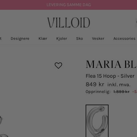
LEVERING SAMME DAG
t
Designere
Klær
Kjoler
Sko
Vesker
Accessories
MARIA B
Flea 15 Hoop - Silver
849 kr
inkl. mva.
Salgspris
Opprinnelig:
1.899 kr
-