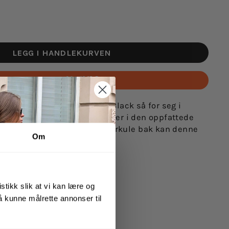
LEGG I HANDLEKURVEN
Betal med
a Black.
En tykk hoop Maria Black så for seg i
ønnheten i denne bøylen ligger i den oppfattede
g med Maria Blacks signaturkule bak kan denne
Om
eier.
s
stikk slik at vi kan lære og
 å kunne målrette annonser til
ngsølv