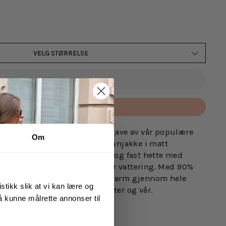
VELG STØRRELSE
UTSOLGT
Betal med
ra Twentyfour. Oppgradert utgave av vår populære
Om
tte er en superlett og myk dunjakke i matt
n har sidelommer md glidelås og fast hette med
l og deler av armer i polyester vattering. Med 90%
er denne jakken deg god og varm gjennom hele
stikk slik at vi kan lære og
alle anledninger både høst, vinter og vår.
 å kunne målrette annonser til