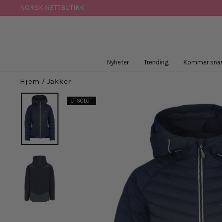
Hopp
NORSK NETTBUTIKK
til
innhold
Nyheter
Trending
Kommer snar
Hjem
/
Jakker
UTSOLGT