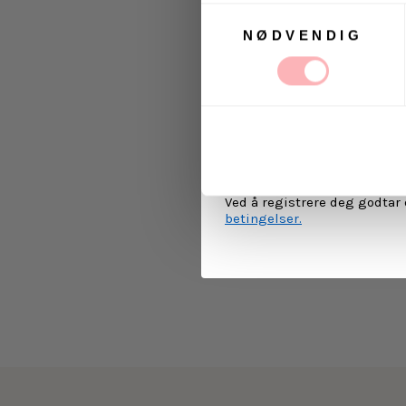
Samtykkevalg
NØDVENDIG
Ja, jeg samtykker til a
kommunikasjon via e-p
MELD 
Ved å registrere deg godtar
betingelser.