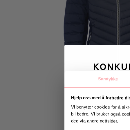
KONKU
Samtykke
Vinn valgfrie je
til deg og
Hjelp oss med å forbedre di
Vi benytter cookies for å sikr
bli bedre. Vi bruker også cook
Vinneren annonseres 9
deg via andre nettsider.