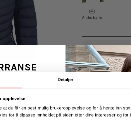
Gratis bytte
VELG
VELG
STØRRELSE
STØRRELSE
RRANSE
Finse 3.0 Dunjakke f
Detaljer
Finse ST dunjakke. De
ans fra Jeanerica
stretchmateriale. De
 en venn <3
justering. Nedre pane
n opplevelse
dun og 10% fjær hold
e at du får en best mulig brukeropplevelse og for å hente inn stati
vinteren. Perfekt til 
ies for å tilpasse innholdet på siden etter dine interesser og for
. august via Instagram