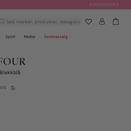
KUNDESERVICE
Handl
Logg inn
Søk

Sport
Merker
Sommersalg
FOUR
 Blekkblå
70%