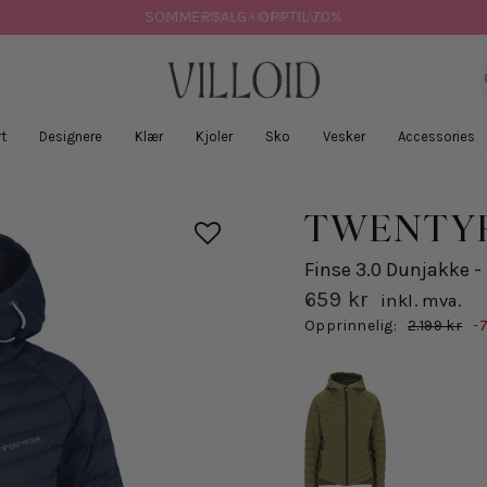
SOMMERSALG - OPPTIL 70%
t
Designere
Klær
Kjoler
Sko
Vesker
Accessories
TWENTY
Finse 3.0 Dunjakke -
659 kr
inkl. mva.
Salgspris
Opprinnelig:
2.199 kr
-