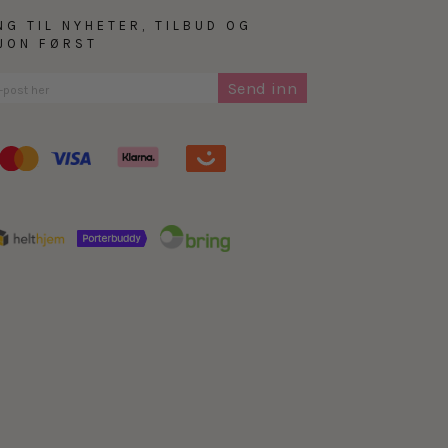
NG TIL NYHETER, TILBUD OG
SJON FØRST
PFC-fri: Dette produk
Send inn
Fluorkarboner (PFC) e
forsvinner ikke fra na
Siden produktet er be
å re-impregnere etter
plagget beholder sin 
vanntette plagg anbefa
Dersom plagget blir 
fremover. Følg vaskea
dråper på ytterstoffet
til å bruke en PFC-fr