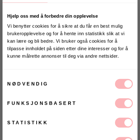
Hjelp oss med å forbedre din opplevelse
Vi benytter cookies for å sikre at du får en best mulig
brukeropplevelse og for å hente inn statistikk slik at vi
kan lære og bli bedre. Vi bruker også cookies for å
tilpasse innholdet på siden etter dine interesser og for å
kunne målrette annonser til deg via andre nettsider.
Liten i størrelsen
Gratis bytte
KONKURRANSE
VELG STØRRELSE
Vinn valgfrie jeans fra Jeanerica
Samtykkevalg
til deg og en venn <3
NØDVENDIG
UTSOLGT
Vinneren annonseres 9. august via Instagram
VELG
VELG
FUNKSJONSBASERT
ØRRELSE
ØRRELSE
Betal med
Ja, jeg samtykker til at Villoid kan sende meg
kommunikasjon via e-post.
Finse 2.0 2_lags Jakke fra Twentyfour. Ny
MELD MEG PÅ
STATISTIKK
oppgradert utgave av vår populære Finse 2-lags
Ved å registrere deg godtar du våre
vilkår og betingelser.
jakke, nå med høyere vannsøyle og vannavvisende