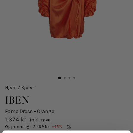
Hjem
/
Kjoler
IBEN
Fame Dress - Orange
1.374 kr
inkl. mva.
Salgspris
Opprinnelig:
2.499 kr
-45%