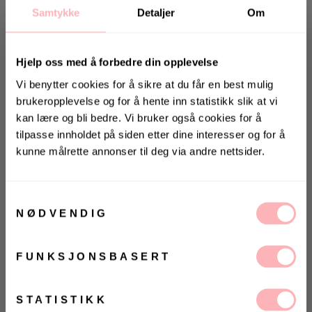
Samtykke
Detaljer
Om
Hjelp oss med å forbedre din opplevelse
Vi benytter cookies for å sikre at du får en best mulig
brukeropplevelse og for å hente inn statistikk slik at vi
kan lære og bli bedre. Vi bruker også cookies for å
Gratis bytte
tilpasse innholdet på siden etter dine interesser og for å
kunne målrette annonser til deg via andre nettsider.
VELG STØRRELSE
KONKURRANSE
Vinn valgfrie jeans fra Jeanerica
UTSOLGT
til deg og en venn <3
Samtykkevalg
NØDVENDIG
VELG
VELG
Vinneren annonseres 9. august via Instagram
ØRRELSE
ØRRELSE
Betal med
FUNKSJONSBASERT
Ja, jeg samtykker til at Villoid kan sende meg
kommunikasjon via e-post.
Fame Dress fra IBEN. Nydelig kjole fra norske IBEN -
MELD MEG PÅ
STATISTIKK
det perfekte alternativet til paljettkjolen denne
Ved å registrere deg godtar du våre
vilkår og