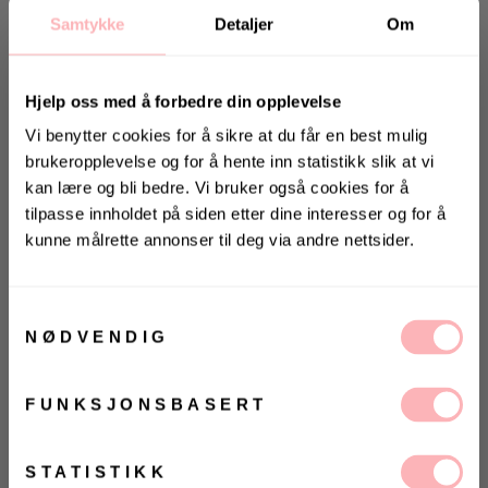
Samtykke
Detaljer
Om
Hjelp oss med å forbedre din opplevelse
Vi benytter cookies for å sikre at du får en best mulig
brukeropplevelse og for å hente inn statistikk slik at vi
kan lære og bli bedre. Vi bruker også cookies for å
Gratis bytte
tilpasse innholdet på siden etter dine interesser og for å
kunne målrette annonser til deg via andre nettsider.
VARSLE MEG
KONKURRANSE
VELG
VELG
Vinn valgfrie jeans fra Jeanerica
ØRRELSE
ØRRELSE
Betal med
til deg og en venn <3
Samtykkevalg
NØDVENDIG
Vinneren annonseres 9. august via Instagram
Day Gweneth Tote fra DAY ET laget i 100% nylon. Den
har doble håndtak i stoff og en dekorativ applikasjon
FUNKSJONSBASERT
i skinnimitasjon med brodert logo på framsiden. På
Ja, jeg samtykker til at Villoid kan sende meg
kommunikasjon via e-post.
toppen finnes en glidelås med draflikk som lukker
vesken. Romslig hovedrom samt mindre lomme med
MELD MEG PÅ
STATISTIKK