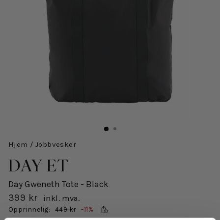
Hjem
/
Jobbvesker
DAY ET
Day Gweneth Tote - Black
399 kr
inkl. mva.
Salgspris
Opprinnelig:
449 kr
-11%