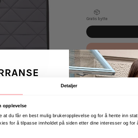
Gratis bytte
VELG
VELG
STØRRELSE
STØRRELSE
Day Gweneth Re-Q Box
RRANSE
Folder13 er det plass 
er laget av 100 % resi
innerlomme hvor du k
Detaljer
ans fra Jeanerica
et vattert design, som
gave!
 en venn <3
n opplevelse
Mål: H:27cm / B:34cm
e at du får en best mulig brukeropplevelse og for å hente inn stati
Plass til datamaskin: 
ies for å tilpasse innholdet på siden etter dine interesser og for
. august via Instagram
Materiale: 100% resir