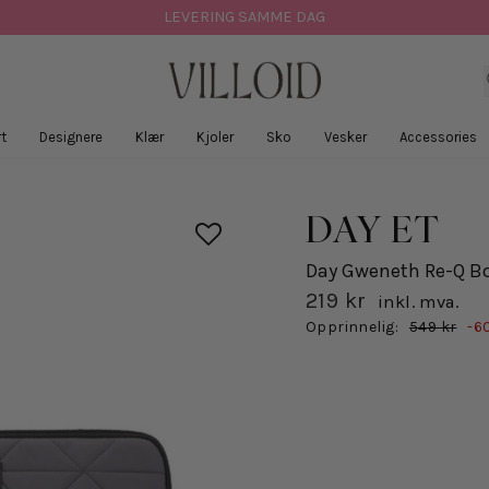
LEVERING SAMME DAG
t
Designere
Klær
Kjoler
Sko
Vesker
Accessories
DAY ET
Day Gweneth Re-Q Bo
219 kr
inkl. mva.
Salgspris
Opprinnelig:
549 kr
-6