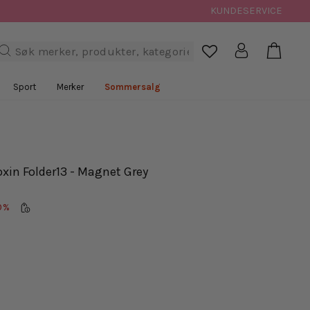
KUNDESERVICE
Handl
Logg inn
Søk

Sport
Merker
Sommersalg
xin Folder13 - Magnet Grey
0%