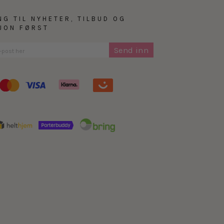
NG TIL NYHETER, TILBUD OG
SJON FØRST
Send inn