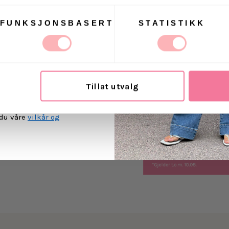
FUNKSJONSBASERT
STATISTIKK
t Villoid kan sende meg
Levering
ost.
Retur
Tillat utvalg
MEG PÅ
 du våre
vilkår og