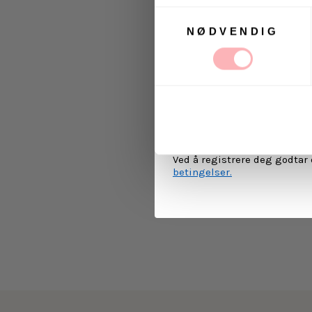
Samtykkevalg
NØDVENDIG
Ja, jeg samtykker til a
kommunikasjon via e-p
MELD 
Ved å registrere deg godtar
betingelser.