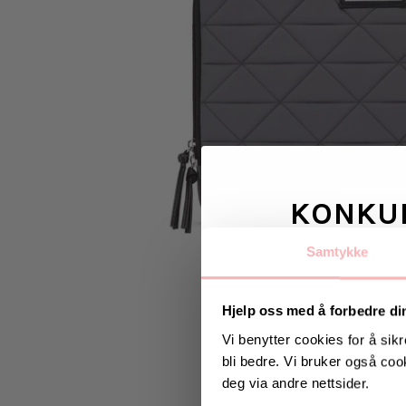
KONKU
Samtykke
Vinn valgfrie je
til deg og
Hjelp oss med å forbedre di
Vi benytter cookies for å sikr
bli bedre. Vi bruker også cook
Vinneren annonseres 9
deg via andre nettsider.