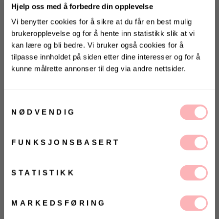
Hjelp oss med å forbedre din opplevelse
Vi benytter cookies for å sikre at du får en best mulig
brukeropplevelse og for å hente inn statistikk slik at vi
kan lære og bli bedre. Vi bruker også cookies for å
tilpasse innholdet på siden etter dine interesser og for å
kunne målrette annonser til deg via andre nettsider.
KONKURRANSE 🖤
Gratis bytte
Vinn en vintage Chanel Classic
VARSLE MEG
Flap Bag til en verdi av 35 000,-
Samtykkevalg
NØDVENDIG
VELG
VELG
Vinneren annonseres 31. august via Instagram
ØRRELSE
ØRRELSE
Betal med
FUNKSJONSBASERT
Ja, jeg samtykker til at Villoid og Vintage Lover
Day Gweneth Cross fra DAY ET. Lukkes med glidelås.
kan sende meg kommunikasjon via e-post.
Doble håndtak øverst samt avtakbar og justerbar
MELD MEG PÅ
STATISTIKK
skulderreim. Merke med strikket logo foran.
Ved å registrere deg godtar du våre
vilkår og
Kontrastmateriale av skinnimitasjon ved glidelåsen.
betingelser.
Fôret innside som inneholder en lomme som lukkes
MARKEDSFØRING
med glidelås.