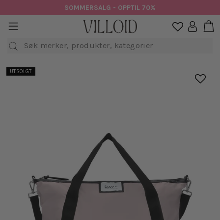
Hopp
SOMMERSALG - OPPTIL 70%
til
H
sidenavigasjon
Logg in

innhold
Søk
UTSOLGT