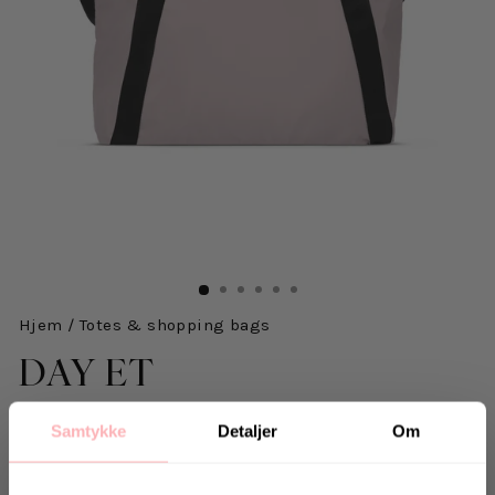
Hjem
/
Totes & shopping bags
DAY ET
Day Gweneth Cross - Cloud Grey
Samtykke
Detaljer
Om
599 kr
inkl. mva.
Opprinnelig