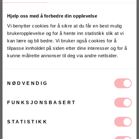
Hjelp oss med å forbedre din opplevelse
Vi benytter cookies for å sikre at du får en best mulig
brukeropplevelse og for å hente inn statistikk slik at vi
kan lære og bli bedre. Vi bruker også cookies for å
tilpasse innholdet på siden etter dine interesser og for å
kunne målrette annonser til deg via andre nettsider.
Gratis bytte
KONKURRANSE
VELG STØRRELSE
Vinn valgfrie jeans fra Jeanerica
til deg og en venn <3
Samtykkevalg
NØDVENDIG
UTSOLGT
Vinneren annonseres 9. august via Instagram
VELG
VELG
FUNKSJONSBASERT
ØRRELSE
ØRRELSE
Betal med
Ja, jeg samtykker til at Villoid kan sende meg
kommunikasjon via e-post.
MELD MEG PÅ
Dawn Satin Dress fra Neo Noir. Vakker omslagskjole i
STATISTIKK
myk drapert satengkvalitet. Skjørtet er flytende og
Ved å registrere deg godtar du våre
vilkår og
betingelser.
overdelen har krage og høye mansjetter. Dette vil