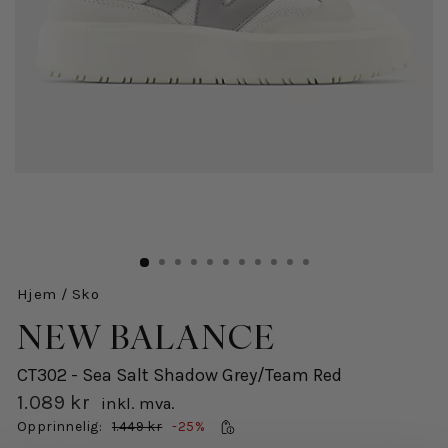
Hjem
/
Sko
NEW BALANCE
CT302 - Sea Salt Shadow Grey/Team Red
1.089 kr
inkl. mva.
Salgspris
Opprinnelig:
1.449 kr
-25%