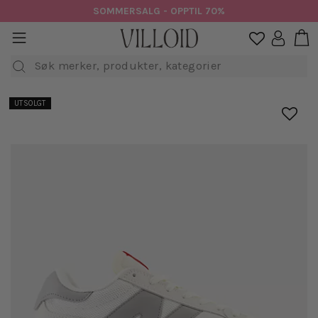
Hopp
SOMMERSALG - OPPTIL 70%
til
H
sidenavigasjon
Logg in

innhold
Søk
UTSOLGT