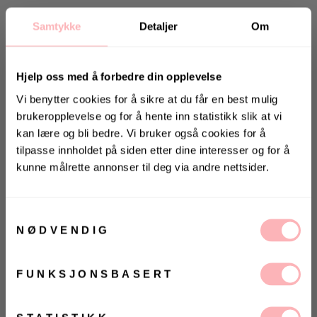
Samtykke
Detaljer
Om
Hjelp oss med å forbedre din opplevelse
Vi benytter cookies for å sikre at du får en best mulig
brukeropplevelse og for å hente inn statistikk slik at vi
kan lære og bli bedre. Vi bruker også cookies for å
Gratis bytte
tilpasse innholdet på siden etter dine interesser og for å
VELG STØRRELSE
kunne målrette annonser til deg via andre nettsider.
KONKURRANSE
UTSOLGT
Vinn valgfrie jeans fra Jeanerica
til deg og en venn <3
Samtykkevalg
VELG
VELG
NØDVENDIG
ØRRELSE
ØRRELSE
Betal med
Vinneren annonseres 9. august via Instagram
FUNKSJONSBASERT
Ja, jeg samtykker til at Villoid kan sende meg
CT302 fra New Balance. Ved å bruke en 1980-
kommunikasjon via e-post.
tallsmodell, CT300, som et startpunkt, legger CT302
MELD MEG PÅ