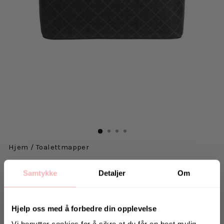
Hjem
/
Toalettmapper
BY MALENE BIRGER
Samtykke
Detaljer
Om
Bae Beauty - Charcoal
2.799 kr
inkl. mva.
Hjelp oss med å forbedre din opplevelse
Opprinnelig