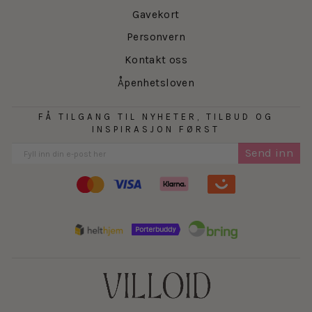
minimalisme - med fokus på at alt de lager skal ha
Gavekort
en naturlig plass og funksjon i den moderne
Personvern
kvinnes garderobe.
Kontakt oss
Åpenhetsloven
FÅ TILGANG TIL NYHETER, TILBUD OG
INSPIRASJON FØRST
Send inn