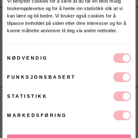
Vi benytter cookies for å sikre at du får en best mulig
brukeropplevelse og for å hente inn statistikk slik at vi
kan lære og bli bedre. Vi bruker også cookies for å
tilpasse innholdet på siden etter dine interesser og for å
kunne målrette annonser til deg via andre nettsider.
KONKURRANSE
Vinn valgfrie jeans fra Jeanerica
til deg og en venn <3
Samtykkevalg
NØDVENDIG
Vinneren annonseres 9. august via Instagram
FUNKSJONSBASERT
Ja, jeg samtykker til at Villoid kan sende meg
kommunikasjon via e-post.
MELD MEG PÅ
STATISTIKK
Ved å registrere deg godtar du våre
vilkår og
betingelser.
MARKEDSFØRING