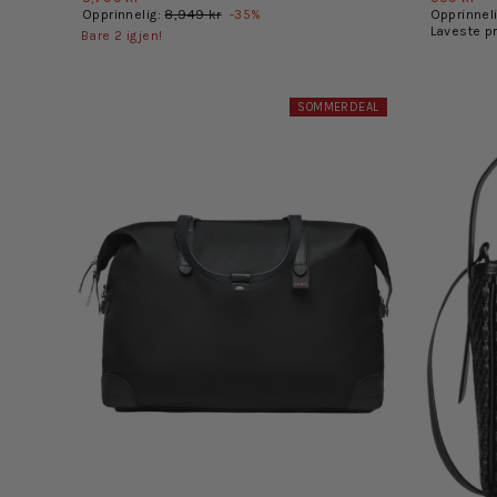
Opprinnelig:
8,949 kr
-
35
%
Opprinnel
Laveste p
Bare
2
igjen!
SOMMERDEAL