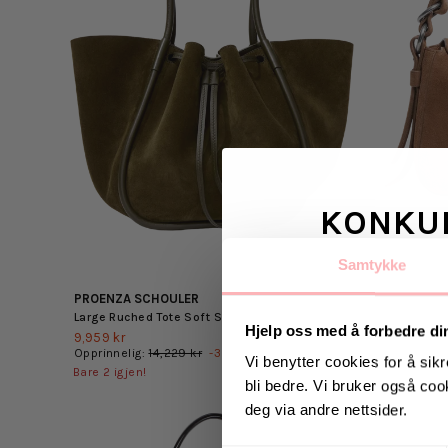
KONKU
Samtykke
Vinn valgfrie je
PROENZA SCHOULER
HOLZWEI
til deg og
Large Ruched Tote Soft Suede - Olive
Bud Suede
Hjelp oss med å forbedre di
9,959 kr
3,149 kr
Opprinnelig:
14,229 kr
-
30
%
Opprinnel
Vi benytter cookies for å sikr
Bare
2
igjen!
bli bedre. Vi bruker også cook
Vinneren annonseres 9
deg via andre nettsider.
EKSTRA30
SOMMERDEAL