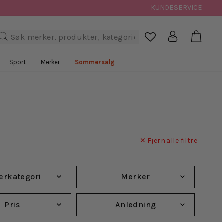
KUNDESERVICE
Handl
Logg inn
Søk

Sport
Merker
Sommersalg
Fjern alle filtre
erkategori
Merker
Pris
Anledning