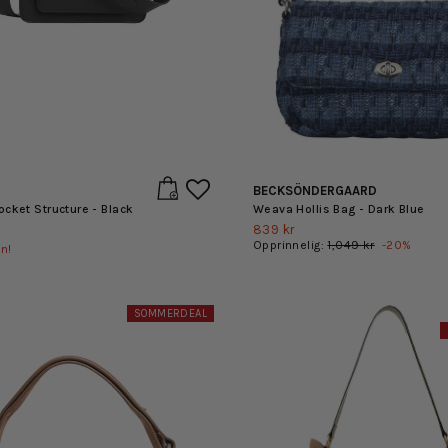
BECKSÖNDERGAARD
cket Structure - Black
Weava Hollis Bag - Dark Blue
839 kr
Opprinnelig:
1,049 kr
-
20
%
n!
SOMMERDEAL