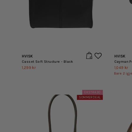
HVISK
HVISK
Casset Soft Structure - Black
Cayman Po
1,299 kr
1,049 kr
Bare
2
igje
EKSTRA30
SOMMERDEAL