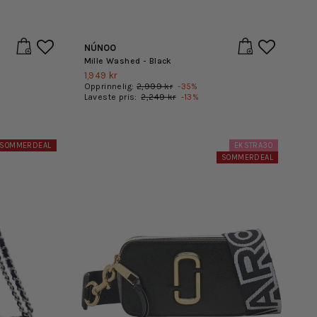
NÚNOO
Mille Washed - Black
1,949 kr
Opprinnelig:
2,999 kr
-
35
%
Laveste pris:
2,249 kr
-
13
%
SOMMERDEAL
EKSTRA30
SOMMERDEAL