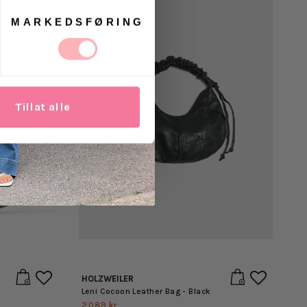
MARKEDSFØRING
Tillat alle
HOLZWEILER
Leni Cocoon Leather Bag - Black
2,089 kr