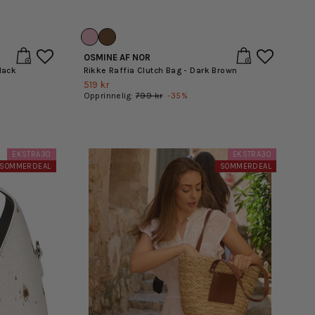
OSMINE AF NOR
lack
Rikke Raffia Clutch Bag - Dark Brown
519 kr
Opprinnelig:
799 kr
-
35
%
EKSTRA30
EKSTRA30
SOMMERDEAL
SOMMERDEAL