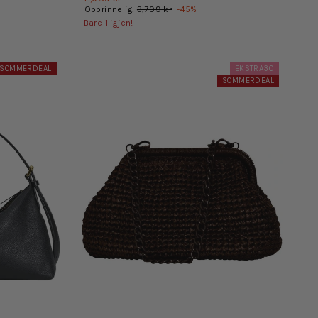
Opprinnelig:
3,799 kr
-
45
%
Bare
1
igjen!
SOMMERDEAL
EKSTRA30
SOMMERDEAL