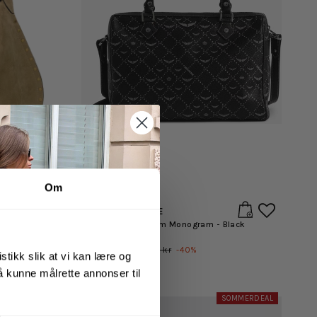
Om
ZADIG & VOLTAIRE
Oskan Hobo Soft Suede Leather Studded - Taupe
Sunny Vibe Medium Monogram - Black
3,479 kr
Opprinnelig:
5,799 kr
-
40
%
stikk slik at vi kan lære og
 å kunne målrette annonser til
EKSTRA30
SOMMERDEAL
SOMMERDEAL