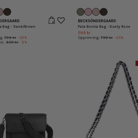
DERGAARD
BECKSÖNDERGAARD
ta Bag - Sand/Brown
Pala Bonita Bag - Dusty Rose
599 kr
ig:
799 kr
-
25
%
Opprinnelig:
799 kr
-
25
%
ris:
629 kr
-
5
%