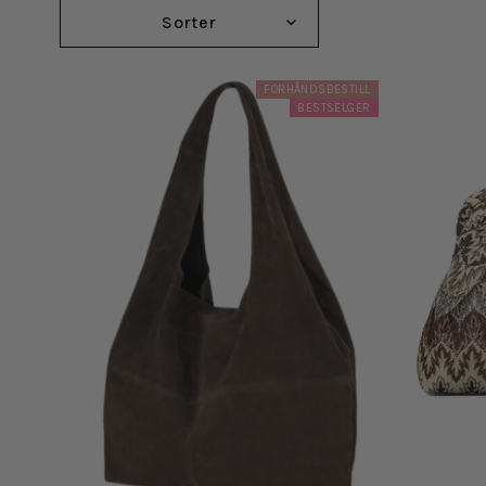
Sorter
FORHÅNDSBESTILL
BESTSELGER