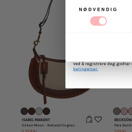
Samtykkevalg
NØDVENDIG
Ja, jeg samtykker til a
kommunikasjon via e-p
MELD 
Ved å registrere deg godtar
betingelser.
ISABEL MARANT
BECKSÖN
Oskan Moon - Natural/Cognac
Pala Bonit
5,799 kr
559 kr