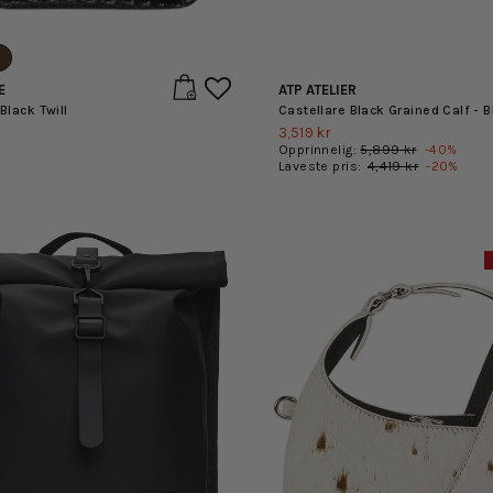
E
ATP ATELIER
 Black Twill
Castellare Black Grained Calf - B
3,519 kr
Opprinnelig:
5,899 kr
-
40
%
Laveste pris:
4,419 kr
-
20
%