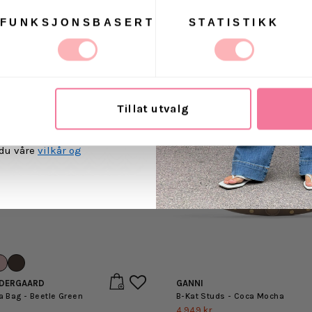
FUNKSJONSBASERT
STATISTIKK
t Villoid kan sende meg
ost.
Tillat utvalg
MEG PÅ
 du våre
vilkår og
DERGAARD
GANNI
a Bag - Beetle Green
B-Kat Studs - Coca Mocha
4,949 kr