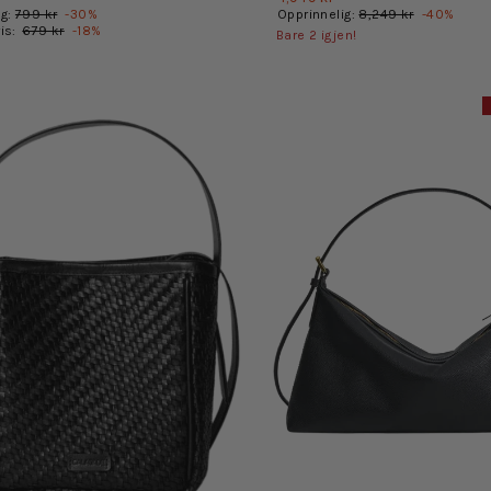
ig:
799 kr
-
30
%
Opprinnelig:
8,249 kr
-
40
%
ris:
679 kr
-
18
%
Bare
2
igjen!