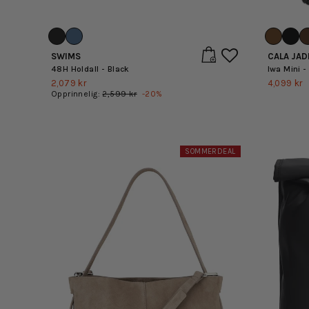
SWIMS
CALA JAD
48H Holdall - Black
Iwa Mini -
2,079 kr
4,099 kr
Opprinnelig:
2,599 kr
-
20
%
SOMMERDEAL