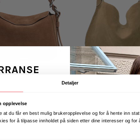
RRANSE
Detaljer
ans fra Jeanerica
LER
ISABEL MARANT
 en venn <3
 Bag Midi - Camel
n opplevelse
8,079 kr
ig:
4,499 kr
-
30
%
Opprinnelig:
11,549 kr
-
30
%
e at du får en best mulig brukeropplevelse og for å hente inn stati
Bare
2
igjen!
ies for å tilpasse innholdet på siden etter dine interesser og for
. august via Instagram
SOMMERDEAL