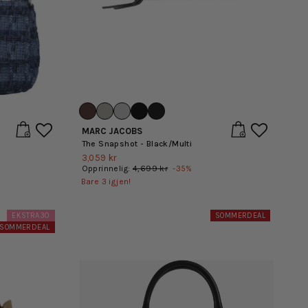
MARC JACOBS
The Snapshot - Black/Multi
3,059 kr
Opprinnelig:
4,699 kr
-
35
%
Bare
3
igjen!
EKSTRA30
SOMMERDEAL
SOMMERDEAL