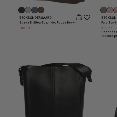
BECKSÖNDERGAARD
BECKSÖN
Suede Dalliea Bag - Hot Fudge Brown
Pala Boni
1,599 kr
599 kr
Opprinnel
Laveste p